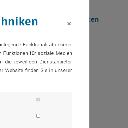
chniken
me Feiertage und einen guten
×
ndlegende Funktionalität unserer
m Funktionen für soziale Medien
 die jeweiligen Dienstanbieter
er Website finden Sie in unserer