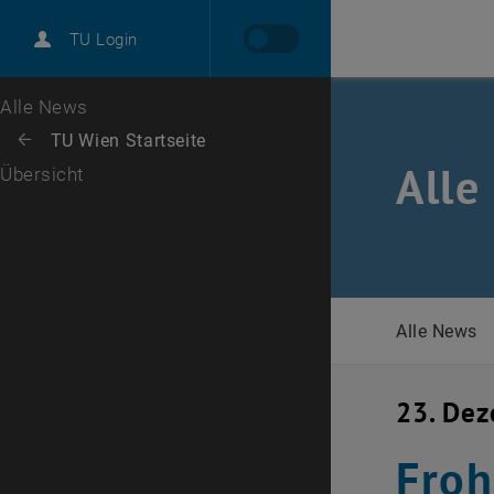
International
TU Login
Karriere
Zur 1. Menü Ebene
Alle News
Zurück zur letzten Ebene:
TU Wien Startseite
Zurück: Subseiten von TU Wien Startseite auflisten
Alle
Übersicht
Alle News
23. De
Froh