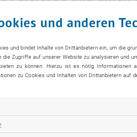
ookies und anderen Te
Wien wünscht Ihnen frohe und erholsa
ins neue Jahr.
s und bindet Inhalte von Drittanbietern ein, um die gru
 die Zugriffe auf unserer Website zu analysieren und u
zu diesem Eintrag sind erst nach Login sichtbar.
bieten zu können. Hierzu ist es nötig Informationen an
ionen zu Cookies und Inhalten von Drittanbietern auf d
stmas and a Happy New Year!
l et Bonne Année!
dad y Próspero Año Nuevo!
rliche Cookies zulassen
e e Felice Anno Nuovo!
tougenna Kieftihismenos O Kenourios Chronos!
Statistik Cookies zulassen
n
are et Annum Nuovo!
wiat i Szczesliwego Nowego Roku!