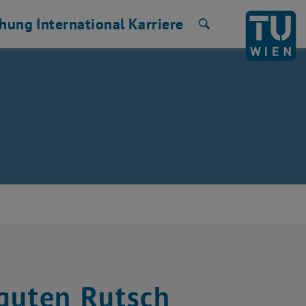
chung
International
Karriere
Suche
 guten Rutsch