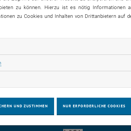
bieten zu können. Hierzu ist es nötig Informationen an
ionen zu Cookies und Inhalten von Drittanbietern auf d
Wien wünscht frohe und erholsame Fei
zu diesem Eintrag sind erst nach Login sichtbar.
rliche Cookies zulassen
Statistik Cookies zulassen
n
 Sie unsere Festtags-Website:
www.tuwien.at/seasonsg
pier zum Download sowie unseren TUW-Videojahresrück
rketing Cookies zulassen
CHERN UND ZUSTIMMEN
NUR ERFORDERLICHE COOKIES