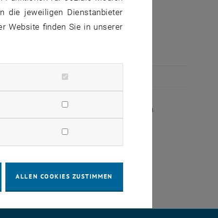
 die jeweiligen Dienstanbieter
er Website finden Sie in unserer
ertage!
, öffnet eine externe URL in einem neuen Fenster
reetings
– dort finden Sie unser TU Wien
blick! ✰
ALLEN COOKIES ZUSTIMMEN