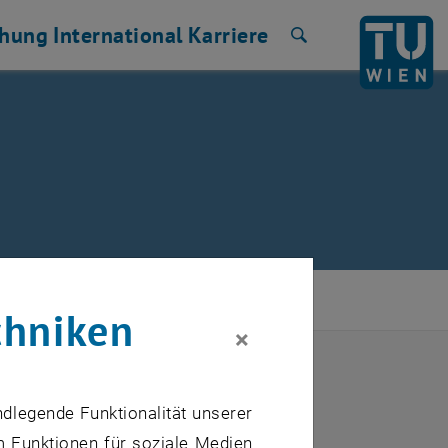
chung
International
Karriere
Suche
chniken
×
ndlegende Funktionalität unserer
m Funktionen für soziale Medien