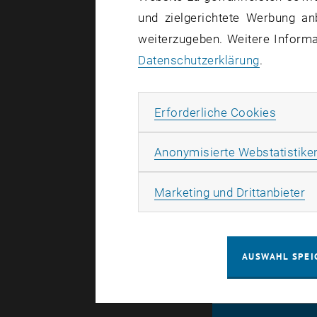
und zielgerichtete Werbung an
weiterzugeben. Weitere Informat
Die TU 
Datenschutzerklärung
.
Die Bilder 
Erforde
Erforderliche Cookies
Anonymisierte Webstatistike
✰ Besuchen
Geschenkpa
Ma
Marketing und Drittanbieter
AUSWAHL SPEI