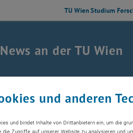
TU Wien
Studium
Fors
 News an der TU Wien
ookies und anderen Te
zember 2020
s und bindet Inhalte von Drittanbietern ein, um die gru
ohe Feiertage! ❄
 die Zugriffe auf unserer Website zu analysieren und u