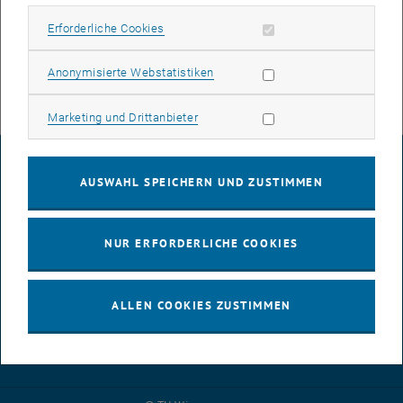
, öffnet eine externe URL in einem 
political and ecological insterests"
Erforderliche Cookies zulassen
Erforderliche Cookies
Wir freuen uns sehr über diese schönen Nachrichten!
Statistik Cookies zulassen
Anonymisierte Webstatistiken
Marketing Cookies zulassen
Marketing und Drittanbieter
IMPRESSUM
AUSWAHL SPEICHERN UND ZUSTIMMEN
BARRIEREFREIHEITSERKLÄRUNG
NUR ERFORDERLICHE COOKIES
DATENSCHUTZERKLÄRUNG (PDF)
ALLEN COOKIES ZUSTIMMEN
COOKIEEINSTELLUNGEN