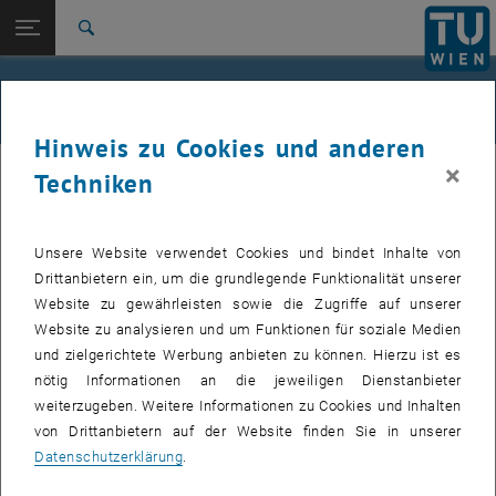
Studium
Seitennavigation öffnen
TU Login
Forschung
Suche
International
Quicklinks
Alle News an der TU Wien
Quicklinks-Menü umschalten
Karriere
Hinweis zu Cookies und anderen
Zur 1. Menü Ebene
Alle News
×
21. April 2022
Techniken
Zurück zur letzten Ebene:
TU Wien Startseite
Zurück: Subseiten von TU Wien Startseite auflisten
Forschungspreis der Bundeskammer
Übersicht
Unsere Website verwendet Cookies und bindet Inhalte von
für Ziviltechniker:innen 2021
Drittanbietern ein, um die grundlegende Funktionalität unserer
Website zu gewährleisten sowie die Zugriffe auf unserer
Herzlichen Glückwunsch an Lena Rücker für den Erhalt des
Website zu analysieren und um Funktionen für soziale Medien
Forschungspreises
und zielgerichtete Werbung anbieten zu können. Hierzu ist es
nötig Informationen an die jeweiligen Dienstanbieter
weiterzugeben. Weitere Informationen zu Cookies und Inhalten
in
Die Diplomantin und ehemalige Mitarbeiterin des IFIP DI
Lena
von Drittanbietern auf der Website finden Sie in unserer
Rücker wurde mit den Forschungspreis der Bundeskammer der
Datenschutzerklärung
.
Ziviltechniker:innen 2021 für ihre Arbeit
"Mnicipal water
infrastructure in post-socialist Serbia: tensions between economic,