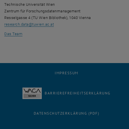
Technische Universität Wien
Zentrum für Forschungsdatenmanagement
Resselgasse 4 (TU Wien Bibliothek), 1040 Vienna
research.data
@
tuwien.ac.at
, öffnet eine externe URL in einem neuen Fenster
Das Team
IMPRESSUM
BARRIEREFREIHEITSERKLÄRUNG
DATENSCHUTZERKLÄRUNG (PDF)