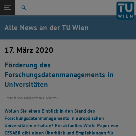
Studium
Seitennavigation öffnen
EN
TU Login
Forschung
Suche
International
Quicklinks
Alle News an der TU Wien
Quicklinks-Menü umschalten
Karriere
Zur 1. Menü Ebene
Alle News
17. März 2020
Zurück zur letzten Ebene:
TU Wien Startseite
Zurück: Subseiten von TU Wien Startseite auflisten
Förderung des
Übersicht
Forschungsdatenmanagements in
Universitäten
Erstellt von
Malgorzata Goraczek
Wollen Sie einen Einblick in den Stand des
Forschungsdatenmanagements in europäischen
Universitäten erhalten? Ein aktuelles White Paper von
CESAER gibt einen Überblick und Empfehlungen für