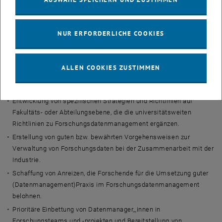
immer noch auf zahlreiche Hindernisse, die besondere Lösungen
erfordern.
Welche Empfehlungen geben die Autor_innen der Publikation zur
NUR ERFORDERLICHE COOKIES
Lösung dieser Herausforderungen?
Empfehlungen für das Forschungsdatenmanagement
ALLEN COOKIES ZUSTIMMEN
Das White Paper stellt verschiedene Möglichkeiten zur
Weiterentwicklung des Forschungsdatenmanagements vor:
Entwicklung von spezifischen Strategien und Richtlinien auf
Fakultäts- oder Abteilungsebene, die die universitätsweiten
Richtlinien zu Forschungsdatenmanagement ergänzen.
Erstellung von guten bzw. bewährten Vorgehensweisen zur
Verwaltung von Forschungsdaten bei der Zusammenarbeit mit der
Industrie.
Schaffung von Anreizen, die Forschende für die Umsetzung guter
(Datenmanagement)Praxis im Forschungsdatenmanagement
belohnen.
Prioritäre Einbettung von Datenmanager_innen in
Forschungsteams und -projekten und Bereitstellung von