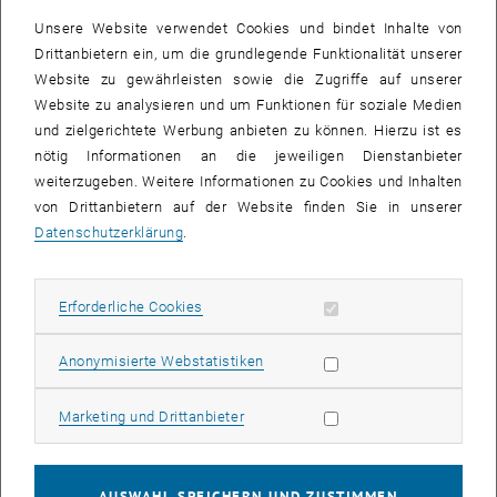
können.
Unsere Website verwendet Cookies und bindet Inhalte von
Drittanbietern ein, um die grundlegende Funktionalität unserer
Die wichtigsten Ergebnisse des White Papers
Website zu gewährleisten sowie die Zugriffe auf unserer
Die Ergebnisse der Umfrage geben einen Einblick in die Erfolge der
Website zu analysieren und um Funktionen für soziale Medien
CESAER-Mitglieder bei der Einführung robuster Richtlinien,
und zielgerichtete Werbung anbieten zu können. Hierzu ist es
Infrastrukturen und Dienstleistungen rund um das
nötig Informationen an die jeweiligen Dienstanbieter
Forschungsdatenmanagement. Auf der anderen Seite zeigt die
weiterzugeben. Weitere Informationen zu Cookies und Inhalten
Umfrage aber auch die Herausforderungen an die Entwicklung von
von Drittanbietern auf der Website finden Sie in unserer
Dienstleistungen des Forschungsdatenmanagements auf. Diese
Datenschutzerklärung
.
Herausforderungen betreffen die Zusammenarbeit
unterschiedlicher Abteilungen der gesamten Universität sowie die
Notwendigkeit der Unterstützung durch die Zentralverwaltung. Die in
Erforderliche Cookies zulassen
Erforderliche Cookies
verschiedenen Disziplinen produzierten und gesammelten Daten
stellen ebenfalls spezifische Herausforderungen an die
Statistik Cookies zulassen
Anonymisierte Webstatistiken
Dateninfrastruktur. Als weiterer Einflussfaktor konnte beispielsweise
die Methodenvielfalt bei multidisziplinären Projekten identifiziert
Marketing Cookies zulassen
Marketing und Drittanbieter
werden, wie auch komplexe Anforderungen an
Verwertungsmöglichkeiten bei Kooperationsprojekten. Die
vollständige Umsetzung des Forschungsdatenmanagements stößt
AUSWAHL SPEICHERN UND ZUSTIMMEN