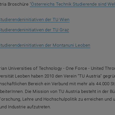
tria Broschüre
"Österreichs Technik Studierende sind Wel
, öffnet eine externe 
tudierendeninitiativen der TU Wien
, öffnet eine externe 
tudierendeninitiativen der TU Graz
, öffnet ein
Studierendeninitiativen der Montanuni Leoben
ian Universities of Technology - One Force - United Thro
ersität Leoben haben 2010 den Verein "TU Austria" gegrün
nschaftlichen Bereich ein Verbund mit mehr als 44.000 S
rbeiterInnen. Die Mission von TU Austria besteht in der 
Forschung, Lehre und Hochschulpolitik zu erreichen und u
und Industrie aufzutreten.