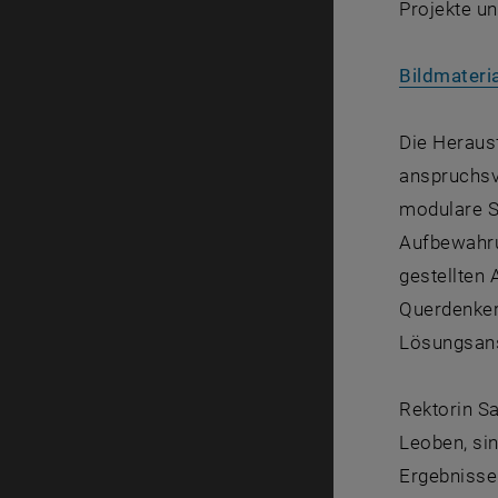
Projekte un
Bildmateria
Die Heraus
anspruchsv
modulare S
Aufbewahru
gestellten
Querdenker
Lösungsans
Rektorin Sa
Leoben, si
Ergebnisse