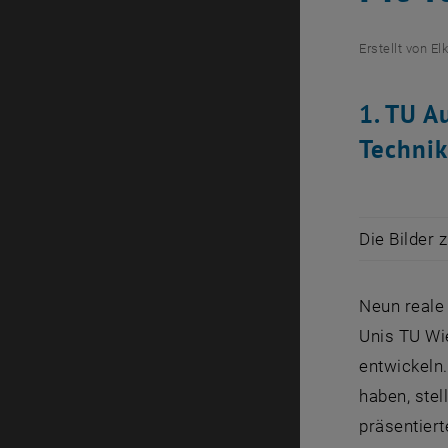
Erstellt von
El
1. TU A
Technik
Die Bilder 
Neun reale
Unis TU Wi
entwickeln
haben, stel
präsentiert