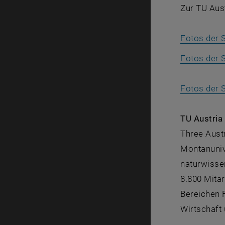
Zur TU Aus
Fotos der S
Fotos der S
Fotos der 
TU Austria
Three Austr
Montanuniv
naturwisse
8.800 Mita
Bereichen 
Wirtschaft 