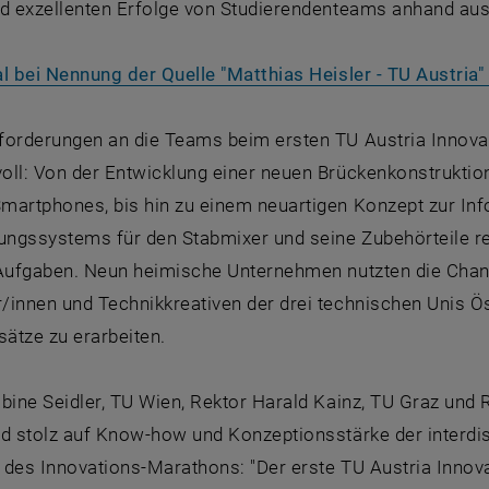
d exzellenten Erfolge von Studierendenteams anhand ausg
l bei Nennung der Quelle "Matthias Heisler - TU Austria"
forderungen an die Teams beim ersten TU Austria Innovat
oll: Von der Entwicklung einer neuen Brückenkonstruktion
martphones, bis hin zu einem neuartigen Konzept zur Inf
ngssystems für den Stabmixer und seine Zubehörteile re
 Aufgaben. Neun heimische Unternehmen nutzten die Chanc
/innen und Technikkreativen der drei technischen Unis Ö
ätze zu erarbeiten.
bine Seidler, TU Wien, Rektor Harald Kainz, TU Graz und R
nd stolz auf Know-how und Konzeptionsstärke der interdi
 des Innovations-Marathons: "Der erste TU Austria Innov