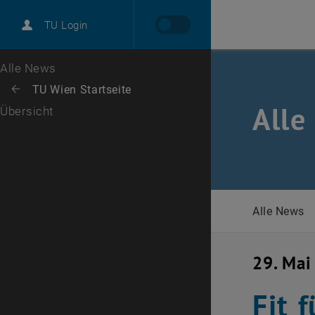
International
TU Login
Karriere
Zur 1. Menü Ebene
Alle News
Zurück zur letzten Ebene:
TU Wien Startseite
Zurück: Subseiten von TU Wien Startseite auflisten
Alle
Übersicht
Alle News
29. Mai
Fit 