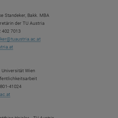
lke Standeker, Bakk. MBA
etärin der TU Austria
2 402 7013
eker
@
tuaustria.ac.at
, öffnet eine externe URL in einem neuen Fenster
tria.at
 Universität Wien
fentlichkeitsarbeit
8801-41024
ac.at