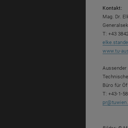
Kontakt:
Mag. Dr. E
Generalsekr
T: +43 384
elke.stand
www.tu-aus
Aussender
Technische
Büro für Öf
T: +43-1-5
pr
@
tuwien.