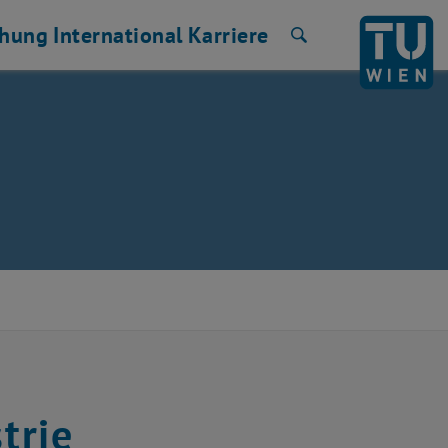
chung
International
Karriere
Suche
trie