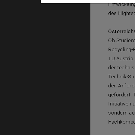
Entwicklun
des Hightec
Österreich
Ob Studiere
Recycling-P
TU Austria 
der technis
Technik-Stu
den Anforde
gefördert. 
Initiativen
sondern auc
Fachkompete