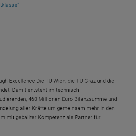
, öffnet eine externe URL in einem neuen Fenster
tklasse"
URL in einem neuen Fenster
URL in einem neuen Fenster
e externe URL in einem neuen Fenster
ugh Excellence Die TU Wien, die TU Graz und die
det. Damit entsteht im technisch-
tudierenden, 460 Millionen Euro Bilanzsumme und
Bündelung aller Kräfte um gemeinsam mehr in den
m mit geballter Kompetenz als Partner für