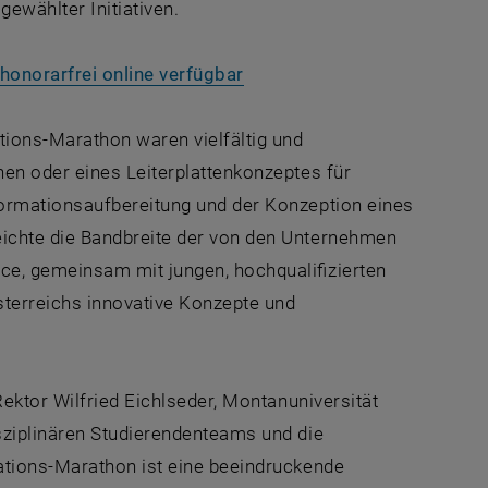
ewählter Initiativen.
, öffnet eine externe URL in
 honorarfrei online verfügbar
ions-Marathon waren vielfältig und
en oder eines Leiterplattenkonzeptes für
ormationsaufbereitung und der Konzeption eines
ichte die Bandbreite der von den Unternehmen
e, gemeinsam mit jungen, hochqualifizierten
sterreichs innovative Konzepte und
ektor Wilfried Eichlseder, Montanuniversität
sziplinären Studierendenteams und die
ations-Marathon ist eine beeindruckende