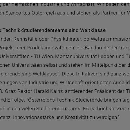
g der heimischen Industrie und Wirtschaft. Wir bilden d
h Standortes Österreich aus und stehen als Partner für Wi
s Technik-Studierendenteams sind Weltklasse
nden-Rennställe oder Physiktheater, ob Weltraummissione
rojekt oder Produktinnovationen: die Bandbreite der trans
Universitäten - TU Wien, Montanuniversität Leoben und TU 
chen Universitäten selbst und stehen im Mittelpunkt der
dierende sind Weltklasse". Diese Initiativen sind ganz we
rungen von Industrie und Wirtschaft orientierten Ausbild
Tu Graz-Rektor Harald Kainz, amtierender Präsident der TU 
 und Erfolge: "Österreichs Technik-Studierende bringen täg
h in den vielen Studierendenteams. Es ist höchste Zeit, 
nz, Innovationsstärke und Kreativität zu würdigen."