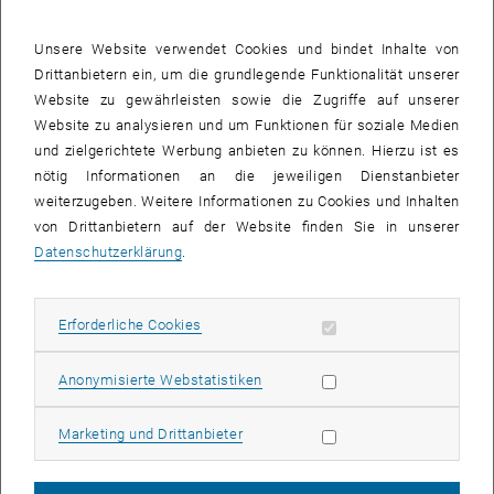
Unsere Website verwendet Cookies und bindet Inhalte von
Drittanbietern ein, um die grundlegende Funktionalität unserer
Website zu gewährleisten sowie die Zugriffe auf unserer
Website zu analysieren und um Funktionen für soziale Medien
und zielgerichtete Werbung anbieten zu können. Hierzu ist es
nötig Informationen an die jeweiligen Dienstanbieter
weiterzugeben. Weitere Informationen zu Cookies und Inhalten
von Drittanbietern auf der Website finden Sie in unserer
Bild v
Datenschutzerklärung
.
Freut euch auf eine spannende Führung durch das Labor, bei der ihr
Erforderliche Cookies zulassen
Erforderliche Cookies
nicht nur die neuesten Technologien und Forschungsprojekte
kennenlernen könnt, sondern auch einzelne Forschungsstationen
Statistik Cookies zulassen
Anonymisierte Webstatistiken
näher vorgestellt werden.
Unser Ziel als femTUme ist es, nicht nur Einblicke in die
Marketing Cookies zulassen
Marketing und Drittanbieter
verschiedenen Forschungsbereiche unserer Fakultät zu geben,
sondern auch die Vernetzung unter den Frauen und Studentinnen zu
fördern.