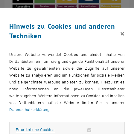
Hinweis zu Cookies und anderen
×
Techniken
Unsere Website verwendet Cookies und bindet Inhalte von
Drittanbietern ein, um die grundlegende Funktionalität unserer
Website zu gewährleisten sowie die Zugriffe auf unserer
Bild v
Bild:
www.ands.org.au/working-with-data/fairdata/training
Website zu analysieren und um Funktionen für soziale Medien
(21.10.2021)
und zielgerichtete Werbung anbieten zu können. Hierzu ist es
Bild: https://www.ands.org.au/working-with-data/fairdata/training (21.
nötig Informationen an die jeweiligen Dienstanbieter
weiterzugeben. Weitere Informationen zu Cookies und Inhalten
Mehr als 60 Teilnehmer_innen haben am Dienstag die Möglichkeit
von Drittanbietern auf der Website finden Sie in unserer
genutzt, sich in unserem Online-Workshop „Let’s make our data
Datenschutzerklärung
.
FAIR!“ über die Umsetzung der FAIR-Prinzipien in der
Forschungspraxis zu informieren. Die Videoaufzeichnung der
Erforderliche Cookies zulassen
Erforderliche Cookies
Veranstaltung und die Präsentationsfolien stehen jetzt zum