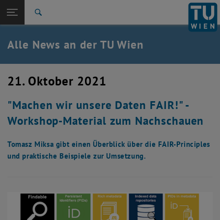
Studium
Seitennavigation öffnen
EN
TU Login
Forschung
Suche
International
Quicklinks
Alle News an der TU Wien
Quicklinks-Menü umschalten
Karriere
Zur 1. Menü Ebene
Alle News
21. Oktober 2021
Zurück zur letzten Ebene:
TU Wien Startseite
Zurück: Subseiten von TU Wien Startseite auflisten
"Machen wir unsere Daten FAIR!" -
Übersicht
Workshop-Material zum Nachschauen
Tomasz Miksa gibt einen Überblick über die FAIR-Principles
und praktische Beispiele zur Umsetzung.