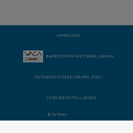
IMPRESSUM
BARRIEREFREIHEITSERKLÄRUNG
DATENSCHUTZERKLÄRUNG (PDF)
COOKIEEINSTELLUNGEN
Facebook
LinkedIn
YouTube
Instagram
Bluesky
© TU Wien
# 116210