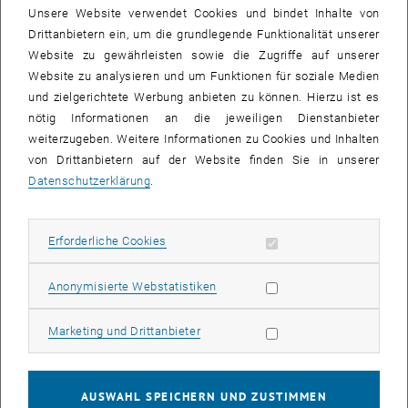
Dienstag, 13.4.2021, 10:00-12:30 Uhr
Unsere Website verwendet Cookies und bindet Inhalte von
Wo?
Drittanbietern ein, um die grundlegende Funktionalität unserer
Website zu gewährleisten sowie die Zugriffe auf unserer
, öffnet eine externe
Online-Plattform. Für eine Teilnahme
registrieren
Sie sich bitte bis
Website zu analysieren und um Funktionen für soziale Medien
spätestens 9.4.2021 (begrenzte Teilnehmerzahl). Den Zugangslink
und zielgerichtete Werbung anbieten zu können. Hierzu ist es
erhalten Sie rechtzeitig vor dem Termin per E-Mail.
nötig Informationen an die jeweiligen Dienstanbieter
Wer?
weiterzugeben. Weitere Informationen zu Cookies und Inhalten
von Drittanbietern auf der Website finden Sie in unserer
Die Einladung richtet sich an alle Projektmitarbeiter_innen,
Datenschutzerklärung
.
, öffnet eine externe URL in 
Mitglieder des
Clusters Forschungsdaten
, assoziierte Partner und
alle Forschenden und Mitarbeiter_innen der österreichischen
Universitäten, die Interesse an Forschungsdatenmanagement
Erforderliche Cookies zulassen
Erforderliche Cookies
haben.
Vorläufige Agenda
Statistik Cookies zulassen
Anonymisierte Webstatistiken
10.00-10.10 Begrüßung und Eröffnung
Marketing Cookies zulassen
Marketing und Drittanbieter
10.10-10.45 Einführung Cluster Forschungsdaten
(RIS Synergy, Austrian DataLAB and Services)
10.45-11.00 Kaffeepause
AUSWAHL SPEICHERN UND ZUSTIMMEN