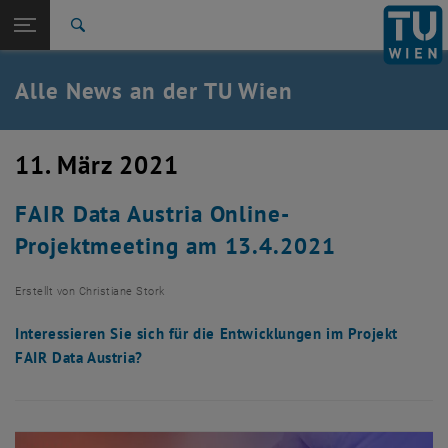
Studium
Seitennavigation öffnen
EN
TU Login
Forschung
Suche
International
Quicklinks
Alle News an der TU Wien
Quicklinks-Menü umschalten
Karriere
Zur 1. Menü Ebene
Alle News
11. März 2021
Zurück zur letzten Ebene:
TU Wien Startseite
Zurück: Subseiten von TU Wien Startseite auflisten
FAIR Data Austria Online-
Übersicht
Projektmeeting am 13.4.2021
Erstellt von
Christiane Stork
Interessieren Sie sich für die Entwicklungen im Projekt
FAIR Data Austria?