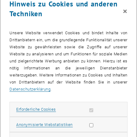
Hinweis zu Cookies und anderen
×
Techniken
Unsere Website verwendet Cookies und bindet Inhalte von
Drittanbietern ein, um die grundlegende Funktionalität unserer
Website zu gewährleisten sowie die Zugriffe auf unserer
Website zu analysieren und um Funktionen für soziale Medien
und zielgerichtete Werbung anbieten zu können. Hierzu ist es
nötig Informationen an die jeweiligen Dienstanbieter
Bild v
© Matthias Zessner-Spitzenberg
weiterzugeben. Weitere Informationen zu Cookies und Inhalten
Exkursion Wasserwirtschaft
von Drittanbietern auf der Website finden Sie in unserer
Datenschutzerklärung
.
Der Ausflug, welcher von Julia Derx und Matthias Zessner
mitorganisiert wurde, brachte die Teilnehmer*innen in verschiedene,
Erforderliche Cookies zulassen
Erforderliche Cookies
schöne Regionen Österreichs mit einem Fokus auf drei
Hauptthemen:
Statistik Cookies zulassen
Anonymisierte Webstatistiken