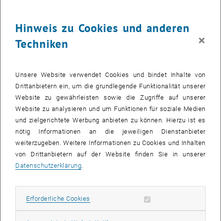
Hinweis zu Cookies und anderen
×
Techniken
Unsere Website verwendet Cookies und bindet Inhalte von
Drittanbietern ein, um die grundlegende Funktionalität unserer
Website zu gewährleisten sowie die Zugriffe auf unserer
Website zu analysieren und um Funktionen für soziale Medien
und zielgerichtete Werbung anbieten zu können. Hierzu ist es
Bild v
nötig Informationen an die jeweiligen Dienstanbieter
© Goffkein, stock.adobe.com
weiterzugeben. Weitere Informationen zu Cookies und Inhalten
von Drittanbietern auf der Website finden Sie in unserer
Datenschutzerklärung
.
Unter dem Motto „
exploREsearch
“ können die Besucher_innen bei
der jährlich stattfindenden
European Researchers‘ Night
wieder eine
Reihe von spannenden Aktivitäten erleben. Zu den
Highlights
zählen
Erforderliche Cookies zulassen
Erforderliche Cookies
viele interaktive wissenschaftliche Stationen, eine unterhaltsame
Forschungs
rallye
,
Workshops
für Schulklassen und ein reichhaltiges