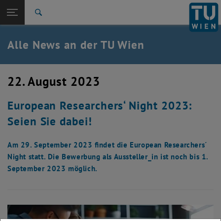
Studium
Seitennavigation öffnen
TU Login
Forschung
Suche
International
Quicklinks
Alle News an der TU Wien
Quicklinks-Menü umschalten
Karriere
Zur 1. Menü Ebene
Alle News
22. August 2023
Zurück zur letzten Ebene:
TU Wien Startseite
Zurück: Subseiten von TU Wien Startseite auflisten
European Researchers‘ Night 2023:
Übersicht
Seien Sie dabei!
Am 29. September 2023 findet die European Researchers´
Night statt. Die Bewerbung als Aussteller_in ist noch bis 1.
September 2023 möglich.