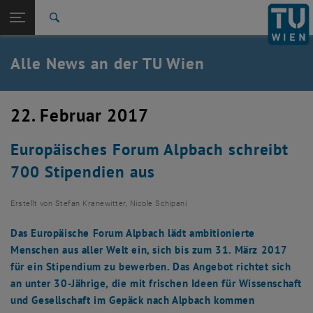
Studium
Seitennavigation öffnen
TU Login
Forschung
Suche
International
Quicklinks
Alle News an der TU Wien
Quicklinks-Menü umschalten
Karriere
Zur 1. Menü Ebene
Alle News
22. Februar 2017
Zurück zur letzten Ebene:
TU Wien Startseite
Zurück: Subseiten von TU Wien Startseite auflisten
Europäisches Forum Alpbach schreibt
Übersicht
700 Stipendien aus
Erstellt von
Stefan Kranewitter, Nicole Schipani
Das Europäische Forum Alpbach lädt ambitionierte
Menschen aus aller Welt ein, sich bis zum 31. März 2017
für ein Stipendium zu bewerben. Das Angebot richtet sich
an unter 30-Jährige, die mit frischen Ideen für Wissenschaft
und Gesellschaft im Gepäck nach Alpbach kommen