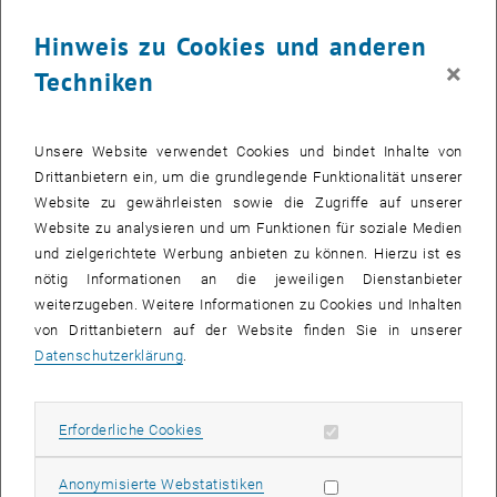
Der US-Ökonom Jeffrey Sachs nahm sich Zeit, um mit Alpbach-
Hinweis zu Cookies und anderen
Stipendiat_innen 2016 über die Wirtschaft von morgen zu
diskutieren. [1]
×
Techniken
Der US-Ökonom Jeffrey Sachs nahm sich Zeit, um mit Alpbach-Stipendia
Rund 700 junge Menschen aus mehr als 70 Nationen tauchen jeden
Unsere Website verwendet Cookies und bindet Inhalte von
Sommer beim Europäischen Forum Alpbach in ein einzigartiges
Drittanbietern ein, um die grundlegende Funktionalität unserer
Umfeld neuer Ideen, Denkweisen und Kontakte ein. Heuer stehen 20
Website zu gewährleisten sowie die Zugriffe auf unserer
wissenschaftliche Seminare, geleitet von renommierten
Website zu analysieren und um Funktionen für soziale Medien
Wissenschaftler_innen, und über 200 Plenardiskussionen und
und zielgerichtete Werbung anbieten zu können. Hierzu ist es
Breakout Sessions zum Generalthema "Konflikt & Kooperation" am
nötig Informationen an die jeweiligen Dienstanbieter
Programm.
weiterzugeben. Weitere Informationen zu Cookies und Inhalten
von Drittanbietern auf der Website finden Sie in unserer
Bewusstsein für Demokratie stärken
Datenschutzerklärung
.
Die Möglichkeit, sich intensiv mit Nobelpreisträger_innen,
Wissenschaftler_innen renommierter Universitäten und
erfolgreichen Unternehmer_innen auszutauschen, bereichert sowohl
Erforderliche Cookies zulassen
Erforderliche Cookies
die Stipendiat_innen als auch das Europäische Forum Alpbach.
"Wenn junge Menschen aus aller Welt zusammenkommen, um
Statistik Cookies zulassen
Anonymisierte Webstatistiken