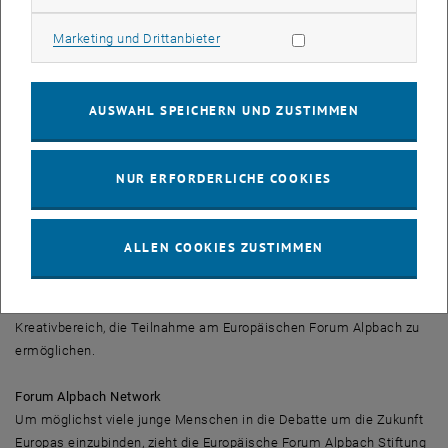
gemeinsam über das Europa von morgen zu diskutieren, entstehen
automatisch neue Projekte und Initiativen. Mit diesen Ideen im
Marketing Cookies zulassen
Marketing und Drittanbieter
Gepäck und einem gestärkten Bewusstsein für das gemeinsame
Europa kehren sie in ihre Heimat zurück, um sich dort weiter zu
engagieren"
, so Sonja Jöchtl, Geschäftsführerin der Europäischen
AUSWAHL SPEICHERN UND ZUSTIMMEN
Forum Alpbach Stiftung.
Bewerbungsphase läuft bis 31. März 2017
NUR ERFORDERLICHE COOKIES
Alle Interessierten können sich bis 31. März auf <link http:
www.alpbach.org scholarships>www.alpbach.org/scholarships
bewerben. Eine unabhängige Kommission bewertet die
ALLEN COOKIES ZUSTIMMEN
Bewerbungen und vergibt nach einem objektiven Kriterienkatalog die
Stipendien. Ziel ist es, junge Menschen aus unterschiedlichen
fachlichen Richtungen, insbesondere auch aus dem NGO- und
Kreativbereich, die Teilnahme am Europäischen Forum Alpbach zu
ermöglichen.
Forum Alpbach Network
Um möglichst viele junge Menschen in die Debatte um die Zukunft
Europas einzubinden, zieht die Europäische Forum Alpbach Stiftung