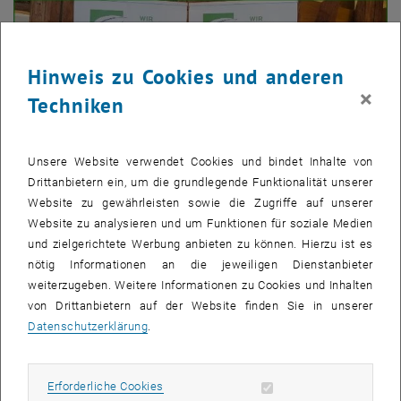
Hinweis zu Cookies und anderen
×
Techniken
Unsere Website verwendet Cookies und bindet Inhalte von
Drittanbietern ein, um die grundlegende Funktionalität unserer
Website zu gewährleisten sowie die Zugriffe auf unserer
Website zu analysieren und um Funktionen für soziale Medien
und zielgerichtete Werbung anbieten zu können. Hierzu ist es
Bild v
1 
1/2 Bilder
nötig Informationen an die jeweiligen Dienstanbieter
weiterzugeben. Weitere Informationen zu Cookies und Inhalten
von Drittanbietern auf der Website finden Sie in unserer
Datenschutzerklärung
.
Unter den Nominierten in der Kategorie
„Frauen in der
Umwelttechnik“
befand sich auch
Bernadette Mauthner
, die
Geschäftsführerin der
Biogas Bruck/Leitha.
Erforderliche Cookies zulassen
Erforderliche Cookies
„Schon die Nominierung war eine große Ehre. Dann auch noch als