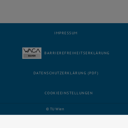
IMPRESSUM
BARRIEREFREIHEITSERKLÄRUNG
DATENSCHUTZERKLÄRUNG (PDF)
COOKIEEINSTELLUNGEN
Facebook
LinkedIn
YouTube
Instagram
Bluesky
© TU Wien
# 116210