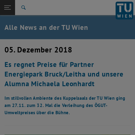
Studium
Seitennavigation öffnen
TU Login
Forschung
Suche
International
Quicklinks
Alle News an der TU Wien
Quicklinks-Menü umschalten
Karriere
Zur 1. Menü Ebene
Alle News
05. Dezember 2018
Zurück zur letzten Ebene:
TU Wien Startseite
Zurück: Subseiten von TU Wien Startseite auflisten
Es regnet Preise für Partner
Übersicht
Energiepark Bruck/Leitha und unsere
Alumna Michaela Leonhardt
Im stillvollen Ambiente des Kuppelsaals der TU Wien ging
am 27.11. zum 32. Mal die Verleihung des ÖGUT-
Umweltpreises über die Bühne.