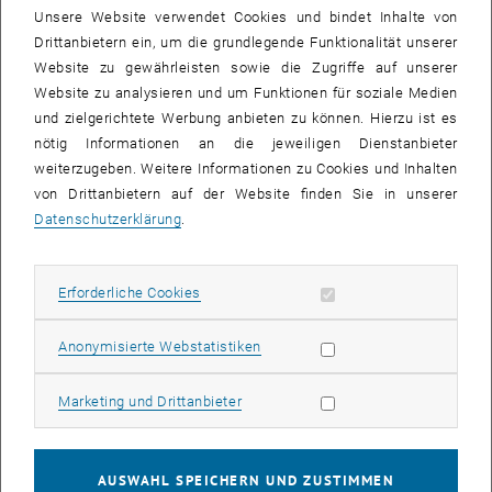
Teilchen beteiligt ist, ähnlich wie Wellen in Flüssigkeiten, die ja auch
Unsere Website verwendet Cookies und bindet Inhalte von
aus unzähligen Molekülen bestehen.“ Diese kollektiven Prozesse
Drittanbietern ein, um die grundlegende Funktionalität unserer
wurden nun mithilfe neuer Methoden aufs Genaueste untersucht.
Website zu gewährleisten sowie die Zugriffe auf unserer
Website zu analysieren und um Funktionen für soziale Medien
Höhere Korrelationen
und zielgerichtete Werbung anbieten zu können. Hierzu ist es
Wenn man mit hoher Präzision misst, an welchen Positionen sich
nötig Informationen an die jeweiligen Dienstanbieter
die einzelnen Atome befinden, stellt man fest: Nicht an jedem Punkt
weiterzugeben. Weitere Informationen zu Cookies und Inhalten
ist die Wahrscheinlichkeit, ein Atom zu finden, gleich groß. Und
von Drittanbietern auf der Website finden Sie in unserer
diese Wahrscheinlichkeiten an unterschiedlichen Orten stehen
Datenschutzerklärung
.
miteinander in Verbindung. „Wenn ich in einem gewöhnlichen Gas
an zwei bestimmten Punkten jeweils ein Teilchen messe, ändert
das nichts an der Wahrscheinlichkeit dafür, an einem anderen Punkt
Erforderliche Cookies zulassen
Erforderliche Cookies
ein drittes Teilchen zu messen“, sagt Jörg Schmiedmayer. „Doch in
der Quantenphysik hängen Messungen an unterschiedlichen Orten
Statistik Cookies zulassen
Anonymisierte Webstatistiken
auf ganz subtile Weise zusammen. Damit geben sie Auskunft über
die grundlegenden Naturgesetze, die das Verhalten der atomaren
Marketing Cookies zulassen
Marketing und Drittanbieter
Wolke auf dem Level der Quanten bestimmen“
„Die sogenannten Korrelationsfunktionen, mit denen man diese
AUSWAHL SPEICHERN UND ZUSTIMMEN
Zusammenhänge mathematisch beschreibt, gelten in der