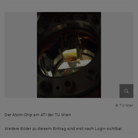
Bild v
© TU Wien
Der Atom-Chip am ATI der TU Wien
Der Atom-Chip am ATI der TU Wien
Weitere Bilder zu diesem Eintrag sind erst nach Login sichtbar.