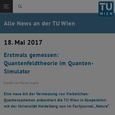
Studium
Seitennavigation öffnen
EN
TU Login
Forschung
Suche
International
Quicklinks
Alle News an der TU Wien
Quicklinks-Menü umschalten
Karriere
Zur 1. Menü Ebene
Alle News
18. Mai 2017
Zurück zur letzten Ebene:
TU Wien Startseite
Zurück: Subseiten von TU Wien Startseite auflisten
Erstmals gemessen:
Übersicht
Quantenfeldtheorie im Quanten-
Simulator
Erstellt von
Florian Aigner
Eine neue Art der Vermessung von Vielteilchen-
Quantensystemen präsentiert die TU Wien in Kooperation
mit der Universität Heidelberg nun im Fachjournal „Nature“.