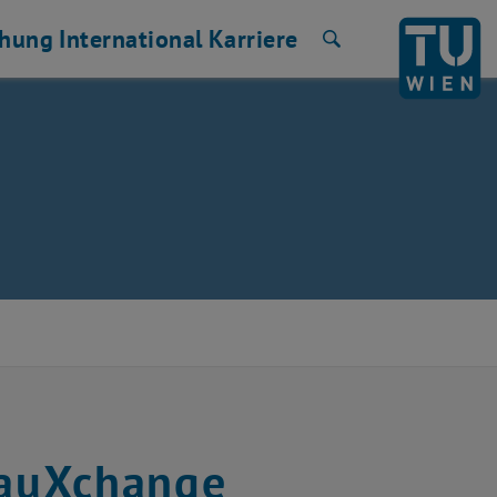
chung
International
Karriere
Suche
BauXchange