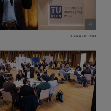
n
Bild vergr
© Sebastian Philipp