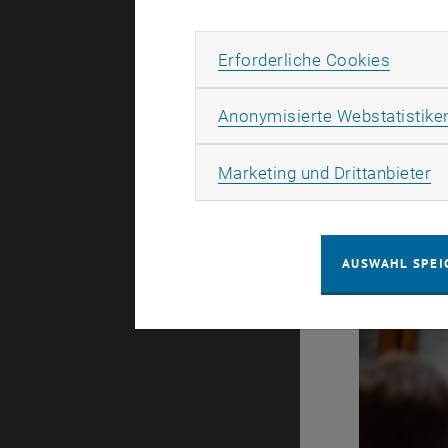
Herausford
innovativen
Erforde
Erforderliche Cookies
Bauindustri
Anonymisierte Webstatistike
Bericht:
Ol
Kurzfilm
Ma
Marketing und Drittanbieter
Vorträge
AUSWAHL SPEI