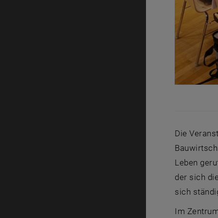
Die Veranst
Bauwirtscha
Leben geru
der sich d
sich ständ
Im Zentrum