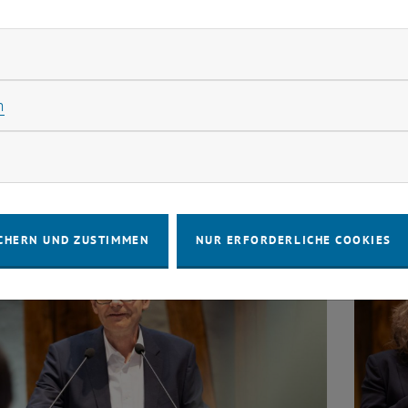
erung, sondern auch eine Chance ist. Die Bereitschaft z
 Lösungen sind der Schlüssel zur Gestaltung einer nachhal
rliche Cookies zulassen
e.
Statistik Cookies zulassen
n
eksandr Melnyk, MSc
1:50 min
rketing Cookies zulassen
2:37 Std.
CHERN UND ZUSTIMMEN
NUR ERFORDERLICHE COOKIES