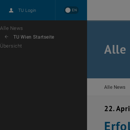
International
EN
TU Login
Karriere
Zur 1. Menü Ebene
Alle News
Zurück zur letzten Ebene:
TU Wien Startseite
Zurück: Subseiten von TU Wien Startseite auflisten
Alle
Übersicht
Alle News
22. Apr
Erfo