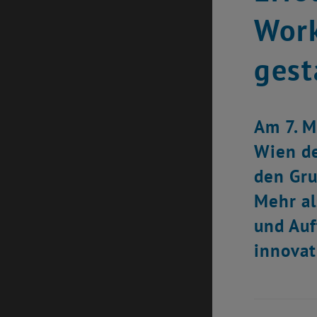
Work
gest
Am 7. M
Wien de
den Gru
Mehr al
und Auf
innovat