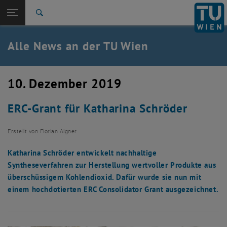
Studium
Seitennavigation öffnen
EN
TU Login
Forschung
Suche
International
Quicklinks
Alle News an der TU Wien
Quicklinks-Menü umschalten
Karriere
Zur 1. Menü Ebene
Alle News
10. Dezember 2019
Zurück zur letzten Ebene:
TU Wien Startseite
Zurück: Subseiten von TU Wien Startseite auflisten
ERC-Grant für Katharina Schröder
Übersicht
Erstellt von
Florian Aigner
Katharina Schröder entwickelt nachhaltige
Syntheseverfahren zur Herstellung wertvoller Produkte aus
überschüssigem Kohlendioxid. Dafür wurde sie nun mit
einem hochdotierten ERC Consolidator Grant ausgezeichnet.