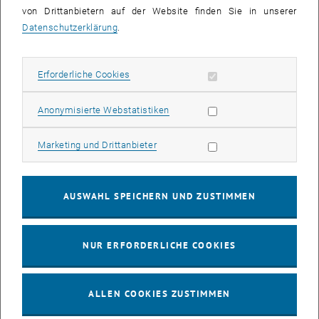
„Das Problem bei der Verarbeitung von CO
ist, dass es sich dabei
von Drittanbietern auf der Website finden Sie in unserer
2
um ein sehr unreaktives Gas handelt“, erklärt Katharina Schröder.
Datenschutzerklärung
.
„Man muss viel Energie aufwenden, damit die CO
-Moleküle mit
2
anderen Substanzen reagieren und in wertvolle Produkte
Erforderliche Cookies zulassen
Erforderliche Cookies
umgewandelt werden können.“ Verschiedene Katalysatoren können
solche Prozesse erleichtern. An der TU Wien wird auch mit
Photokatalysatoren gearbeitet, das sind Katalysatoren, die ihre
Statistik Cookies zulassen
Anonymisierte Webstatistiken
Wirkung erst dann entfalten, wenn sie durch Licht aktiviert werden.
Die Energie des Lichts kann auf diese Weise direkt für die
Marketing Cookies zulassen
Marketing und Drittanbieter
chemische Reaktion genutzt werden.
Außerdem ist es wichtig, für verschiedene chemische Reaktionen
AUSWAHL SPEICHERN UND ZUSTIMMEN
die passenden Lösungsmittel auszuwählen, um die Synthese auf
möglichst umweltfreundliche Weise unter milden Bedingungen
ablaufen zu lassen. Auch das Design der Apparaturen und
NUR ERFORDERLICHE COOKIES
chemischen Reaktoren spielt dabei für eine kontinuierliche
Produktion eine wichtige Rolle.
„In all diesen Bereichen wollen wir Verbesserungen erzielen, um aus
ALLEN COOKIES ZUSTIMMEN
CO
ganz unterschiedliche Produkte herzustellen“, sagt Katharina
2
Schröder. „Es gibt bereits einige Forschungsgruppen, die sich mit