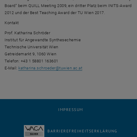
Board“ beim QUILL Meeting 2009, ein dritter Platz beim INITS-Award
2012 und der Best Teaching Award der TU Wien 2017.
Kontakt
Prof. Katharina Schröder
Institut für Angewandte Synthesechemie
Technische Universität Wien
Getreidemarkt 9, 1060 Wien
Telefon: +43 1 58801 163601
E-Mail:
katharina.schroeder
@
tuwien.ac.at
IMPRESSUM
BARRIEREFREIHEITSERKLÄRUNG