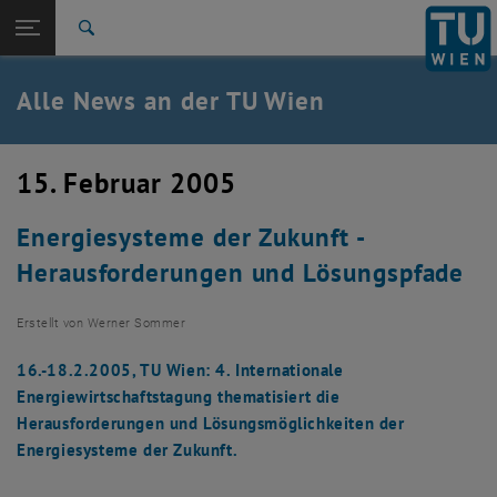
Studium
Seitennavigation öffnen
TU Login
Forschung
Suche
International
Quicklinks
Alle News an der TU Wien
Quicklinks-Menü umschalten
Karriere
Zur 1. Menü Ebene
Alle News
15. Februar 2005
Zurück zur letzten Ebene:
TU Wien Startseite
Zurück: Subseiten von TU Wien Startseite auflisten
Energiesysteme der Zukunft -
Übersicht
Herausforderungen und Lösungspfade
Erstellt von
Werner Sommer
16.-18.2.2005, TU Wien: 4. Internationale
Energiewirtschaftstagung thematisiert die
Herausforderungen und Lösungsmöglichkeiten der
Energiesysteme der Zukunft.