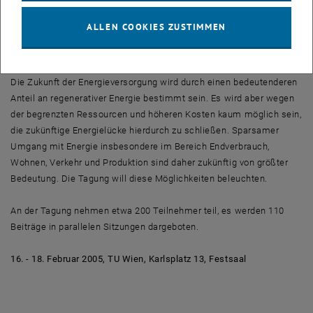
sind langwierige Genehmigungsverfahren bei der Erneuerung der
Kraftwerke und Netze. Der freie Strommarkt wird dann über
ALLEN COOKIES ZUSTIMMEN
Preissignale zu Investitionsanreizen führen. Dabei ist unklar, ob
hierdurch „Schweinzyklen“ entstehen.
Die Zukunft der Energieversorgung wird durch einen bedeutenderen
Anteil an regenerativer Energie bestimmt sein. Es wird aber wegen
der begrenzten Ressourcen und höheren Kosten kaum möglich sein,
die zukünftige Energielücke hierdurch zu schließen. Sparsamer
Umgang mit Energie insbesondere im Bereich Endverbrauch,
Wohnen, Verkehr und Produktion sind daher zukünftig von größter
Bedeutung. Die Tagung will diese Möglichkeiten beleuchten.
An der Tagung nehmen etwa 200 Teilnehmer teil, es werden 110
Beiträge in parallelen Sitzungen dargeboten.
16. - 18. Februar 2005, TU Wien, Karlsplatz 13, Festsaal