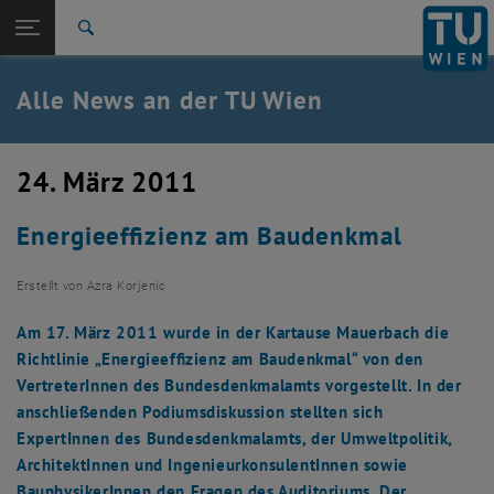
Studium
Seitennavigation öffnen
TU Login
Forschung
Suche
International
Quicklinks
Alle News an der TU Wien
Quicklinks-Menü umschalten
Karriere
Zur 1. Menü Ebene
Alle News
24. März 2011
Zurück zur letzten Ebene:
TU Wien Startseite
Zurück: Subseiten von TU Wien Startseite auflisten
Energieeffizienz am Baudenkmal
Übersicht
Erstellt von
Azra Korjenic
Am 17. März 2011 wurde in der Kartause Mauerbach die
Richtlinie „Energieeffizienz am Baudenkmal“ von den
VertreterInnen des Bundesdenkmalamts vorgestellt. In der
anschließenden Podiumsdiskussion stellten sich
ExpertInnen des Bundesdenkmalamts, der Umweltpolitik,
ArchitektInnen und IngenieurkonsulentInnen sowie
BauphysikerInnen den Fragen des Auditoriums. Der