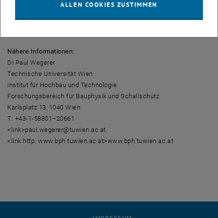
ALLEN COOKIES ZUSTIMMEN
Die Richtlinie ist als Download gratis unter <link http: bda.at text
_blank>
bda.at/text/136/816/16481
verfügbar.
Nähere Informationen:
DI Paul Wegerer
Technische Universität Wien
Institut für Hochbau und Technologie
Forschungsbereich für Bauphysik und Schallschutz
Karlsplatz 13, 1040 Wien
T: +43-1-58801–20661
<link>paul.wegerer@tuwien.ac.at
<link http: www.bph.tuwien.ac.at>www.bph.tuwien.ac.at