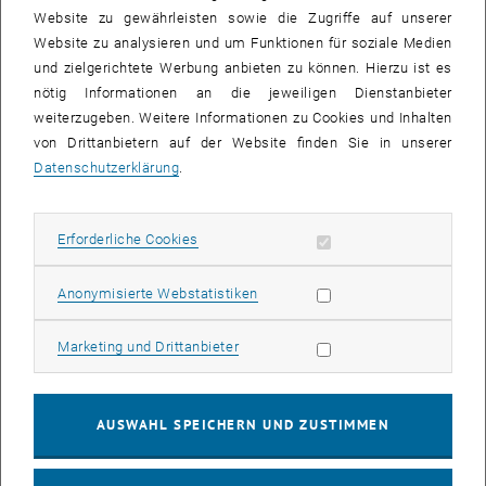
Sicherheitsgründen versperrt werden. Der Zutritt ist grundsätzlich
Website zu gewährleisten sowie die Zugriffe auf unserer
nur mehr zur Aufrechterhaltung des unbedingt Notwendigen und nur
Website zu analysieren und um Funktionen für soziale Medien
für die von den Dekan_innen und Rektoratsmitgliedern genannten
und zielgerichtete Werbung anbieten zu können. Hierzu ist es
Personen möglich.
nötig Informationen an die jeweiligen Dienstanbieter
weiterzugeben. Weitere Informationen zu Cookies und Inhalten
Zur
Abholung von unbedingt zur Bewältigung von Home-Office
von Drittanbietern auf der Website finden Sie in unserer
benötigten Unterlagen
möchten wir Ihnen nun einmalig und unter
Datenschutzerklärung
.
Einhaltung der notwendigen Sicherheitsvorschriften (insbesondere
Sicherheitsabstand) den Zugang zu Ihren Arbeitsplätzen
ermöglichen:
Erforderliche Cookies zulassen
Erforderliche Cookies
Wann: Freitag, 27. März von 13.00 bis 15.00 Uhr
Statistik Cookies zulassen
Anonymisierte Webstatistiken
Der Sicherheitsdienst der TU Wien ist vor Ort und wird sie
bestmöglich unterstützen sowie auf die Einhaltung der
Marketing Cookies zulassen
Sicherheitsvorschriften achten!
Marketing und Drittanbieter
Ich danke ihnen sehr für ihren unermüdlichen Einsatz für die TU
Wien, für ihr Verständnis und Mittragen der Maßnahmen, die wir zu
AUSWAHL SPEICHERN UND ZUSTIMMEN
unser aller Schutz treffen müssen!
Sabine Seidler,