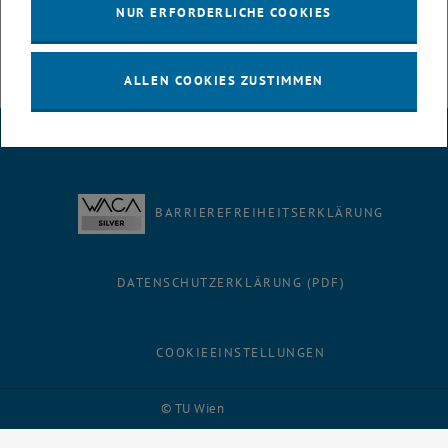
Rektorin
NUR ERFORDERLICHE COOKIES
ALLEN COOKIES ZUSTIMMEN
IMPRESSUM
BARRIEREFREIHEITSERKLÄRUNG
DATENSCHUTZERKLÄRUNG (PDF)
COOKIEEINSTELLUNGEN
Facebook
LinkedIn
YouTube
Instagram
Bluesky
© TU Wien
# 116210