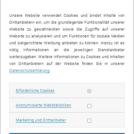
Datenmengen zu behalten und die richtigen Erkenntnisse daraus zu
ziehen ist eine schwierige Aufgabe. So steht etwa dank moderner
Unsere Website verwendet Cookies und bindet Inhalte von
bildgebender Verfahren eine Fülle von Daten über das
Drittanbietern ein, um die grundlegende Funktionalität unserer
Nervensystem von Fruchtfliegen zur Verfügung. Das bedeutet aber
Website zu gewährleisten sowie die Zugriffe auf unserer
noch lange nicht, dass man die Struktur und die Funktionsweise der
Website zu analysieren und um Funktionen für soziale Medien
Fliegen-Neuronen verstanden hat. Johannes Sorger hat im Rahmen
und zielgerichtete Werbung anbieten zu können. Hierzu ist es
seiner Diplomarbeit eine Visualisierungssoftware entwickelt, die
nötig Informationen an die jeweiligen Dienstanbieter
solche Messdaten statistisch aufbereitet und intuitiv leicht
weiterzugeben. Weitere Informationen zu Cookies und Inhalten
erfassbar darstellt. Mit diesem neuen Werkzeug wird es nun
von Drittanbietern auf der Website finden Sie in unserer
deutlich einfacher, die Struktur des Nervensystems der Fliege zu
Datenschutzerklärung
.
verstehen.
Betreut wurde die Diplomarbeit von Prof. Eduard Gröller vom Institut
Erforderliche Cookies zulassen
Erforderliche Cookies
für Computergraphik und Algorithmen der TU Wien sowie von Katja
Bühler vom VRVis Zentrum für Virtual Reality und Visualisierung
Statistik Cookies zulassen
Anonymisierte Webstatistiken
Forschungs-GmbH, das eng mit der TU Wien kooperiert. Von der
Österreichischen Computer Gesellschaft (OCG) wurde die Arbeit
nun mit einem Förderpreis ausgezeichnet.
Marketing Cookies zulassen
Marketing und Drittanbieter
Computer macht Daten menschentauglich