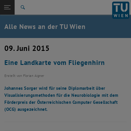
Studium
Seitennavigation öffnen
TU Login
Forschung
Suche
International
Quicklinks
Alle News an der TU Wien
Quicklinks-Menü umschalten
Karriere
Zur 1. Menü Ebene
Alle News
09. Juni 2015
Zurück zur letzten Ebene:
TU Wien Startseite
Zurück: Subseiten von TU Wien Startseite auflisten
Eine Landkarte vom Fliegenhirn
Übersicht
Erstellt von
Florian Aigner
Johannes Sorger wird für seine Diplomarbeit über
Visualisierungsmethoden für die Neurobiologie mit dem
Förderpreis der Österreichischen Computer Gesellschaft
(OCG) ausgezeichnet.