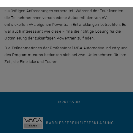
Mit seiner Methodik und Technologie ist AVL bestens auf diese
zukünftigen Anforderungen vorbereitet. Während der Tour konnten
die TeilnehmerInnen verschiedene Autos mit den von AVL
entwickelten AVL eigenen Powertrain Entwicklungen betrachten. Es
war auch interessant wie diese Firma die richtige Lösung für die
Optimierung der zukünftigen Powertrain zu finden.
Die TeilnehmerInnen der Professional MBA Automotive Industry und
des Programmteams bedanken sich bei zwei Unternehmen für ihre
Zeit, die Einblicke und Touren.
IMPRESSUM
BARRIEREFREIHEITSERKLÄRUNG