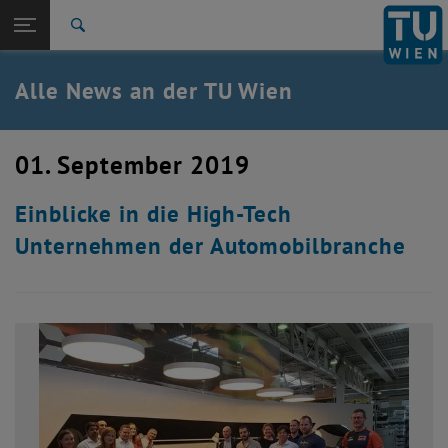
Studium
Seitennavigation öffnen
EN
TU Login
Forschung
Suche
International
Quicklinks
Alle News an der TU Wien
Quicklinks-Menü umschalten
Karriere
Zur 1. Menü Ebene
Alle News
01. September 2019
Zurück zur letzten Ebene:
TU Wien Startseite
Zurück: Subseiten von TU Wien Startseite auflisten
Einblicke in die High-Tech
Übersicht
Unternehmen der Automobilbranche