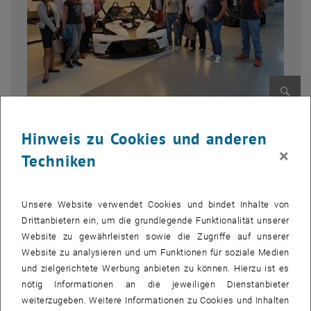
Bild v
1 
1/2 Bilder
Hinweis zu Cookies und anderen
×
Techniken
Als Ergänzung zu praxisorientierten Vorlesungen ist es wichtig tiefe
Eindrücke in die Prozesse der High Tech Firmen zu erfahren, wie
theoretisches Know-how in der Industrie umgesetzt wird. Dafür
Unsere Website verwendet Cookies und bindet Inhalte von
haben die TeilnehmerInnen des Professional MBA Automotive
Drittanbietern ein, um die grundlegende Funktionalität unserer
Industry österreichische High-Tech-Unternehmen besucht und
Website zu gewährleisten sowie die Zugriffe auf unserer
bekamen somit einen Einblick in die Umsetzung.
Website zu analysieren und um Funktionen für soziale Medien
und zielgerichtete Werbung anbieten zu können. Hierzu ist es
Als erste Firma besuchten sie
KTM
(www.ktm.com/x-bow), ein
nötig Informationen an die jeweiligen Dienstanbieter
bekannter österreichischer Offroad- und Straßenmotorradhersteller.
weiterzugeben. Weitere Informationen zu Cookies und Inhalten
Parallel zur Motorradproduktion hat KTM den KTM X-Bow entwickelt