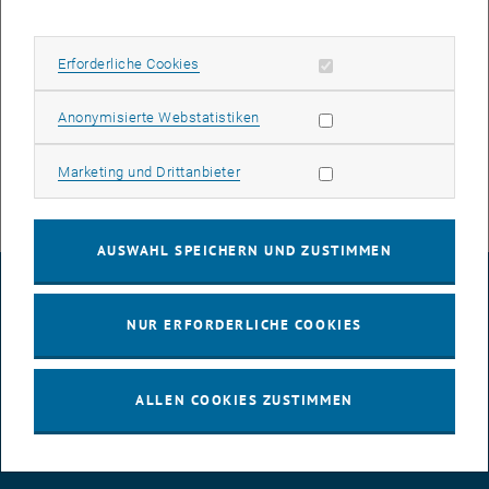
Um die Arbeit von Prof. Purgathofer im Bereich Informatik zu
würdigen, verlieh die Technische Universität von Iasi (Rumänien)
Erforderliche Cookies zulassen
Erforderliche Cookies
am 14. Oktober 2010 die Ehrendoktorwürde an den TU-
Wissenschaftler.
Statistik Cookies zulassen
Anonymisierte Webstatistiken
Marketing Cookies zulassen
Marketing und Drittanbieter
AUSWAHL SPEICHERN UND ZUSTIMMEN
IMPRESSUM
NUR ERFORDERLICHE COOKIES
BARRIEREFREIHEITSERKLÄRUNG
ALLEN COOKIES ZUSTIMMEN
DATENSCHUTZERKLÄRUNG (PDF)