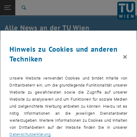
Studium
Seitennavigation öffnen
TU Login
Forschung
Suche
International
Quicklinks
Alle News an der TU Wien
Quicklinks-Menü umschalten
Karriere
Zur 1. Menü Ebene
Alle News
Hinweis zu Cookies und anderen
03. November 2010
Zurück zur letzten Ebene:
TU Wien Startseite
Zurück: Subseiten von TU Wien Startseite auflisten
×
Techniken
Ehrendoktorat für Werner Purgathofer
Übersicht
Unsere Website verwendet Cookies und bindet Inhalte von
Erstellt von
Karin Hraby
Drittanbietern ein, um die grundlegende Funktionalität unserer
Werner Purgathofer vom Institut für Computergraphik und
Website zu gewährleisten sowie die Zugriffe auf unserer
Algorithmen wurde von der Technischen Universität von Iasi
Website zu analysieren und um Funktionen für soziale Medien
(RO) der Doktor h.c. verliehen.
und zielgerichtete Werbung anbieten zu können. Hierzu ist es
nötig Informationen an die jeweiligen Dienstanbieter
weiterzugeben. Weitere Informationen zu Cookies und Inhalten
Die Bilder zu diesem Eintrag sind erst nach Login sichtbar.
von Drittanbietern auf der Website finden Sie in unserer
Datenschutzerklärung
.