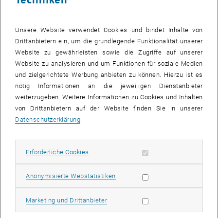
Unsere Website verwendet Cookies und bindet Inhalte von
Drittanbietern ein, um die grundlegende Funktionalität unserer
Website zu gewährleisten sowie die Zugriffe auf unserer
Website zu analysieren und um Funktionen für soziale Medien
und zielgerichtete Werbung anbieten zu können. Hierzu ist es
nötig Informationen an die jeweiligen Dienstanbieter
weiterzugeben. Weitere Informationen zu Cookies und Inhalten
von Drittanbietern auf der Website finden Sie in unserer
Bild v
Datenschutzerklärung
.
© Pfluegl
Erforderliche Cookies zulassen
Erforderliche Cookies
Dr. Eduard NIGSCH promovierte 2010 an der Universität Wien und
war danach an der Universität Wien als Projektassistent
Statistik Cookies zulassen
Anonymisierte Webstatistiken
beschäftigt, wo er auch 2016 habilitierte. Seit 2020 ist er an der TU
Wien als Postdoc in der Arbeitsgruppe Mathematische Analysis bei
Prof. Anton ARNOLD beschäftigt. Seine Forschungsinteressen sind
Marketing Cookies zulassen
Marketing und Drittanbieter
in Bereichen der PDEs, Differentialgeometrie, Variationsrechnung