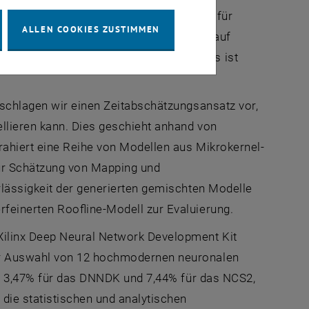
etworks (DNNs) hat die Rechenleistung für
ALLEN COOKIES ZUSTIMMEN
Allerdings werden mit komplexeren und auf
nforderungen immer anspruchsvoller. Es ist
schlagen wir einen Zeitabschätzungsansatz vor,
llieren kann. Dies geschieht anhand von
ahiert eine Reihe von Modellen aus Mikrokernel-
zur Schätzung von Mapping und
lässigkeit der generierten gemischten Modelle
feinerten Roofline-Modell zur Evaluierung.
ilinx Deep Neural Network Development Kit
er Auswahl von 12 hochmodernen neuronalen
on 3,47% für das DNNDK und 7,44% für das NCS2,
die statistischen und analytischen