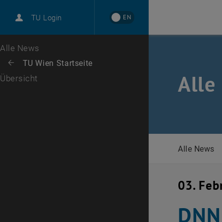
International
EN
TU Login
Karriere
Zur 1. Menü Ebene
Alle News
Zurück zur letzten Ebene:
TU Wien Startseite
Zurück: Subseiten von TU Wien Startseite auflisten
Alle
Übersicht
Alle News
03. Feb
DNN 