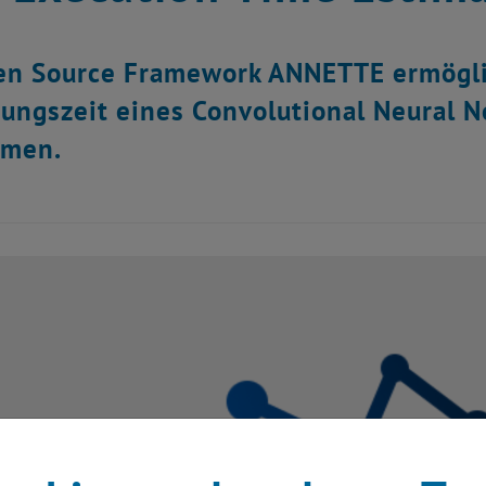
n Source Framework ANNETTE ermöglic
ungszeit eines Convolutional Neural 
rmen.