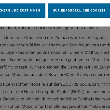
nführung neuer Hardware-Beschleuniger für Deep Neural N
CHERN UND ZUSTIMMEN
NUR ERFORDERLICHE COOKIES
n der Künstlichen Intelligenz (KI) rapide zugenommen. 
e Anwendungen optimierten DNN-Algorithmen die Latenza
cheidend, optimale Punkte im Designraum zu finden.
hitektonische Suche von der Zielhardware zu entkoppeln, 
ferenzlatenz von DNNs auf Hardware-Beschleunigern mode
nd Layer-basierten Schätzmodellen. Unsere Methodik extr
Layer-Benchmarks und generiert ein gestapeltes Modell 
sführungszeit. Wir vergleichen die Genauigkeit und Zuver
tischen Modellen und dem Roofline-Modell sowie einem ver
 die gemischten Modelle auf dem ZCU102 SoC-Board mit X
d dem Intel Neural Compute Stick 2 (NCS2) anhand ein
. Dabei zeigt sich ein durchschnittlicher Schätzfehler v
emischten Modelle für fast alle ausgewählten Netzwerke 