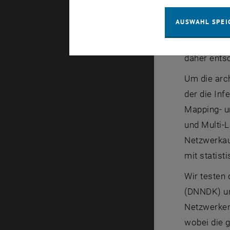
Mit der Ei
AUSWAHL SPEI
Anwendunge
spezifisch
daher ents
Um die arc
der die In
Mapping- u
und Multi-
Netzwerkau
mit statis
Wir testen
(DNNDK) un
Netzwerken
wobei die g