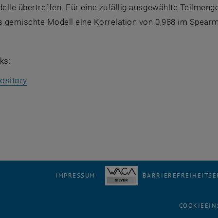
elle übertreffen. Für eine zufällig ausgewählte Teilme
as gemischte Modell eine Korrelation von 0,988 im Spearm
ks:
, öffnet eine externe URL in einem neuen Fenster
ository
net eine externe URL in einem neuen Fenster
IMPRESSUM
BARRIEREFREIHEITS
COOKIEEIN