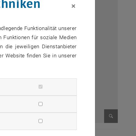
chniken
×
ndlegende Funktionalität unserer
m Funktionen für soziale Medien
 die jeweiligen Dienstanbieter
er Website finden Sie in unserer
Bild vergr