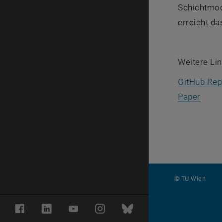
Schichtmod
erreicht d
Weitere Lin
GitHub Rep
, öff
Paper
© TU Wien
#
Facebook
LinkedIn
YouTube
Instagram
Bluesky
116210