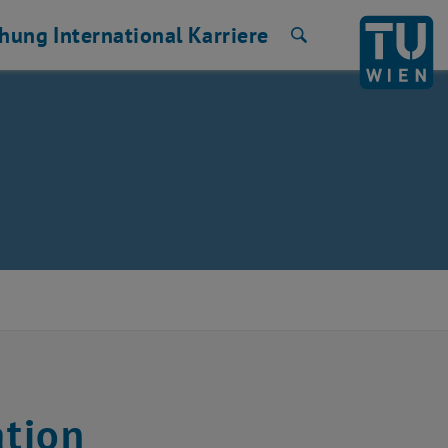
chung
International
Karriere
Suche
tion