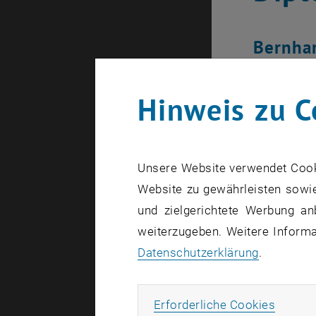
Bernhar
slurrie
Glückwu
Hinweis zu C
Untern
Unsere Website verwendet Cookie
Website zu gewährleisten sowie
und zielgerichtete Werbung an
weiterzugeben. Weitere Informat
Datenschutzerklärung
.
Erforde
Erforderliche Cookies