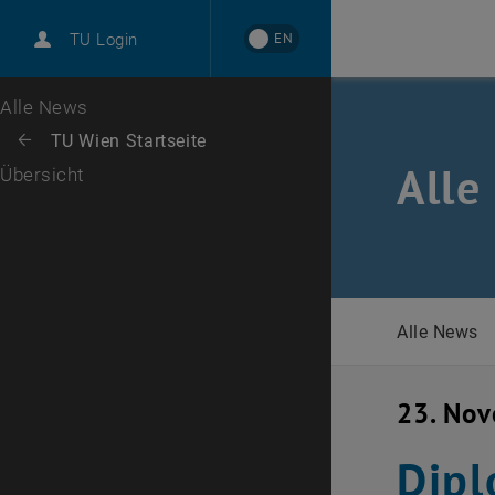
International
EN
TU Login
Karriere
Zur 1. Menü Ebene
Alle News
Zurück zur letzten Ebene:
TU Wien Startseite
Zurück: Subseiten von TU Wien Startseite auflisten
Alle
Übersicht
Alle News
23. No
Dipl