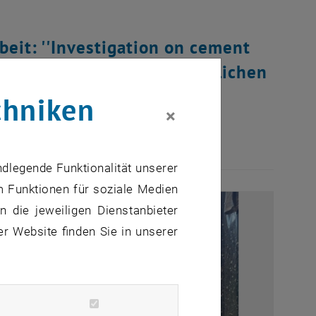
beit: ''Investigation on cement
ight weight concrete''. Herzlichen
für deine zukünftigen
chniken
×
ndlegende Funktionalität unserer
m Funktionen für soziale Medien
 die jeweiligen Dienstanbieter
er Website finden Sie in unserer