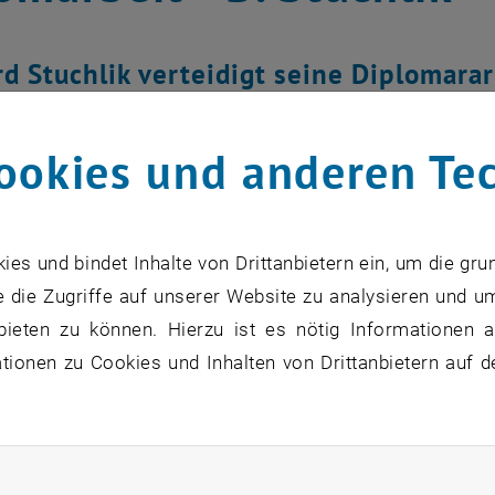
d Stuchlik verteidigt seine Diplomarar
s infiltration for the manufacturing of l
nsch zu diesem Erfolg und alles Gute 
ookies und anderen Te
ehmungen
s und bindet Inhalte von Drittanbietern ein, um die gru
 die Zugriffe auf unserer Website zu analysieren und u
bieten zu können. Hierzu ist es nötig Informationen an
ionen zu Cookies und Inhalten von Drittanbietern auf d
rliche Cookies zulassen