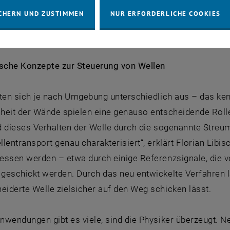
h eine andere Türe wieder verlassen. Auf diese Weise läs
CHERN UND ZUSTIMMEN
NUR ERFORDERLICHE COOKIES
phonen vorbeischwindeln, sondern auch Energie sparen: 
erlustfrei genau dort, wo man sie haben will, und nicht i
che Konzepte zur Steuerung von Wellen
iten sich je nach Umgebung unterschiedlich aus – das k
heit der Wände spielen eine genauso entscheidende Roll
d dieses Verhalten der Welle durch die sogenannte Streu
lentransport genau charakterisiert“, erklärt Florian Lib
essen werden – etwa durch einige Referenzsignale, die v
geschickt werden. Durch das neu entwickelte Verfahren l
iderte Welle zielsicher auf den Weg schicken lässt.
nwendungen gibt es viele, sind die Physiker überzeugt. 