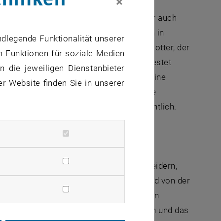
×
n aus der Quantenphysik – und das war auch
rst mit quantenphysikalischen Effekten in
ndlegende Funktionalität unserer
d Lichtwellen genauso“, erklärt Stefan Rotter, der
m Funktionen für soziale Medien
steuerungs-Methode entwickelt hat. Getestet
 die jeweiligen Dienstanbieter
– doch alle nötigen Technologien für eine
er Website finden Sie in unserer
t mit Experimentatoren, die ihr Interesse
it im Labor“, ist Prof. Rotter zuversichtlich.
wurden, lassen sich Wellen so maßschneidern,
r sich abseits dieser Bahn befindet, wird von der
n. So könnte etwa eine Schallwelle in ein
miball mehrmals an den Wänden abprallen und das