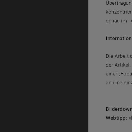
Übertragun
konzentrier
genau im T
Internation
Die Arbeit 
der Artikel
einer „Focu
an eine ein
Bilderdow
Webtipp:
<