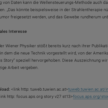
g von Daten kann die Wellensteuerungs-Methode auch daz
en. „Das könnte beispielsweise in der Strahlentherapie nüt
umor freigesetzt werden, und das Gewebe rundherum unbes
ales Interesse
der Wiener Physiker stößt bereits kurz nach ihrer Publika
, in dem die neue Technik vorgestellt wird, von der Ameri
s Story“ speziell hervorgehoben. Diese Auszeichnung wir
zige Arbeit vergeben.
nload:
<link http: tuweb.tuwien.ac.at>
tuweb.tuwien.ac.at/i
link http: focus.aps.org story v27 st13>
focus.aps.org/sto