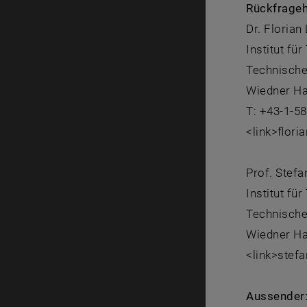
Rückfrageh
Dr. Florian
Institut fü
Technische
Wiedner Ha
T: +43-1-5
<link>flori
Prof. Stefa
Institut fü
Technische
Wiedner Ha
<link>stefa
Aussender