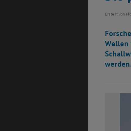
Erstellt von
Fl
Forsche
Wellen 
Schallw
werden