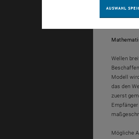
Zimmer durc
AUSWAHL SPEI
Abhörmikro
der Welle v
Mathematis
Wellen bre
Beschaffen
Modell wir
das den Wel
zuerst gem
Empfänger 
maßgeschne
Mögliche A