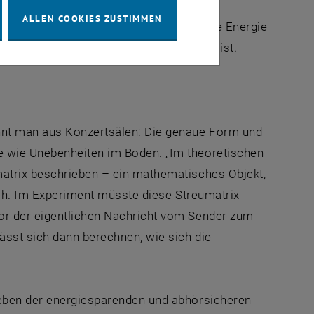
st sich nicht nur ein Signal an
ALLEN COOKIES ZUSTIMMEN
Schließlich landet am Ende die gesamte Energie
n Raumbereichen, wo sie ohnehin unnötig ist.
ennt man aus Konzertsälen: Die genaue Form und
e wie Unebenheiten im Boden. „Im theoretischen
matrix beschrieben – ein mathematisches Objekt,
isch. Im Experiment müsste diese Streumatrix
or der eigentlichen Nachricht vom Sender zum
ässt sich dann berechnen, wie sich die
Neben der energiesparenden und abhörsicheren