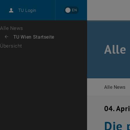
International
EN
TU Login
Karriere
Zur 1. Menü Ebene
Alle News
Zurück zur letzten Ebene:
TU Wien Startseite
Zurück: Subseiten von TU Wien Startseite auflisten
Alle
Übersicht
Alle News
04. Apr
Die 