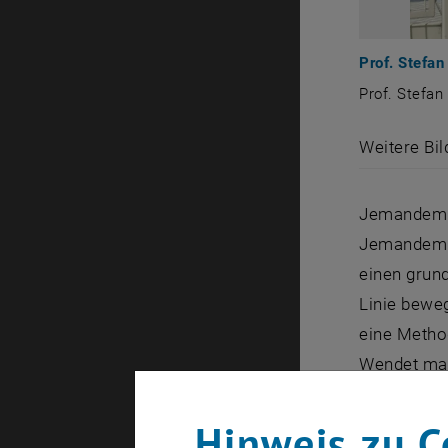
Prof. Stefan
Prof. Stefan 
Prof. Stefan
Weitere Bil
Jemandem e
Jemandem e
einen grun
Linie beweg
eine Metho
Wendet man
Zimmers ko
im Fachjour
Hinweis zu C