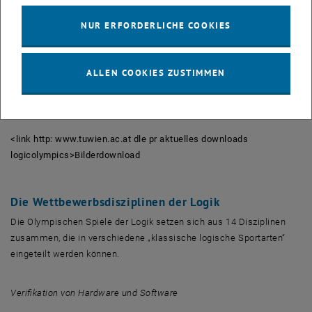
COMP 2014), Competition on Software Verification (SV-COMP 2014),
NUR ERFORDERLICHE COOKIES
Syntax-Guided Synthesis Competition (SyGuS-COMP 2014),
Synthesis Competition (SYNTCOMP 2014), Termination Competition
(termCOMP 2014).
ALLEN COOKIES ZUSTIMMEN
Mehr über die Olympischen Spiele: <link http: vsl2014.at
olympics>
vsl2014.at/olympics/
<link http: www.tuwien.ac.at dle pr aktuelles downloads
logicolympics>Bilderdownload
Die Wettbewerbsdisziplinen der Logik
Die Olympischen Spiele der Logik setzen sich aus 14 Disziplinen
zusammen, die in verschiedene „klassische logische Sportarten“
eingeteilt werden können.
Verifikation von Hardware und Software