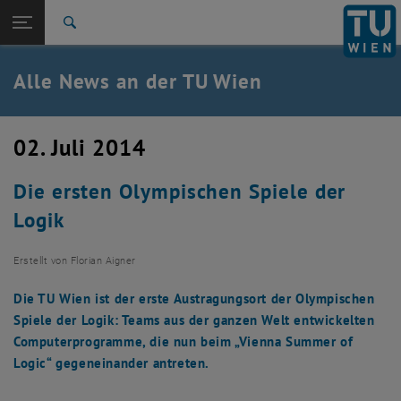
Studium
Seitennavigation öffnen
EN
TU Login
Forschung
Suche
International
Quicklinks
Alle News an der TU Wien
Quicklinks-Menü umschalten
Karriere
Zur 1. Menü Ebene
Alle News
02. Juli 2014
Zurück zur letzten Ebene:
TU Wien Startseite
Zurück: Subseiten von TU Wien Startseite auflisten
Die ersten Olympischen Spiele der
Übersicht
Logik
Erstellt von
Florian Aigner
Die TU Wien ist der erste Austragungsort der Olympischen
Spiele der Logik: Teams aus der ganzen Welt entwickelten
Computerprogramme, die nun beim „Vienna Summer of
Logic“ gegeneinander antreten.