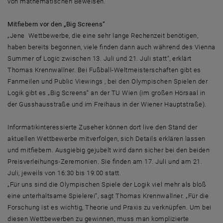
von mathematischen Beweisen.
Mitfiebern vor den „Big Screens“
„Jene Wettbewerbe, die eine sehr lange Rechenzeit benötigen,
haben bereits begonnen, viele finden dann auch während des Vienna
Summer of Logic zwischen 13. Juli und 21. Juli statt“, erklärt
Thomas Krennwallner. Bei Fußball-Weltmeisterschaften gibt es
Fanmeilen und Public Viewings , bei den Olympischen Spielen der
Logik gibt es „Big Screens“ an der TU Wien (im großen Hörsaal in
der Gusshausstraße und im Freihaus in der Wiener Hauptstraße).
Informatikinteressierte Zuseher können dort live den Stand der
aktuellen Wettbewerbe mitverfolgen, sich Details erklären lassen
und mitfiebern. Ausgiebig gejubelt wird dann sicher bei den beiden
Preisverleihungs-Zeremonien. Sie finden am 17. Juli und am 21.
Juli, jeweils von 16:30 bis 19:00 statt.
„Für uns sind die Olympischen Spiele der Logik viel mehr als bloß
eine unterhaltsame Spielerei“, sagt Thomas Krennwallner. „Für die
Forschung ist es wichtig, Theorie und Praxis zu verknüpfen. Um bei
diesen Wettbewerben zu gewinnen, muss man komplizierte