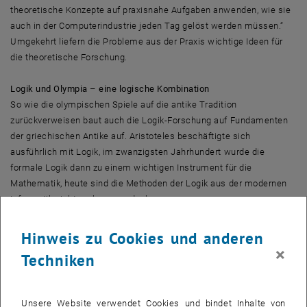
theoretische Konzepte auf praxisnahe Aufgaben anwenden, wie sie
auch in der Computerindustrie jeden Tag gelöst werden müssen.“
Umgekehrt liefern die Probleme aus der Praxis wichtige Ideen für
die theoretische Forschung.
Logik und Olympia – eine logische Kombination
So wie die olympischen Spiele auf die antike Tradition
zurückverweisen baut auch die Logik-Forschung auf Fundamenten
der griechischen Antike auf. Aristoteles beschäftigte sich
ausführlich mit Logik, im zwanzigsten Jahrhundert wurde die
formale Logik dann zu einem wichtigen Instrument für die
Mathematik, heute sind die Methoden der Logik aus der modernen
Informatik nicht mehr wegzudenken.
Hinweis zu Cookies und anderen
Big Screens:
×
Techniken
• Freitag, 18. Juli 2014, 09:00-18:00: OWL Reasoner Evaluation (ORE)
im Neuen EI Gebäude, Gusshausstraße 25-29, Foyer vor dem EI 7
Hörsaal
Unsere Website verwendet Cookies und bindet Inhalte von