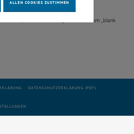
I Dr. Peter Skalicky offiziell eröffnet.
ALLEN COOKIES ZUSTIMMEN
wien.ac.at presse der-wachgekuesste-raum _blank
ERKLÄRUNG
DATENSCHUTZERKLÄRUNG (PDF)
STELLUNGEN