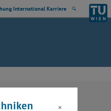
chung
International
Karriere
Suche
chniken
×