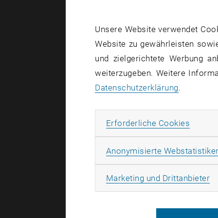
Erstellt von
Pr
Unsere Website verwendet Cookie
Website zu gewährleisten sowie
Am Mitt
und zielgerichtete Werbung an
Stiege 
weiterzugeben. Weitere Informat
Datenschutzerklärung
.
Die Bilder 
Erforde
Erforderliche Cookies
Während de
Anonymisierte Webstatistike
Raumgestal
Ma
Haus. Ziel 
Marketing und Drittanbieter
Umsetzungs