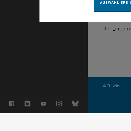
Die ersten 
AUSWAHL SPEI
Nähere Inf
link_intern
© TU Wien
#
Facebook
LinkedIn
YouTube
Instagram
Bluesky
116210