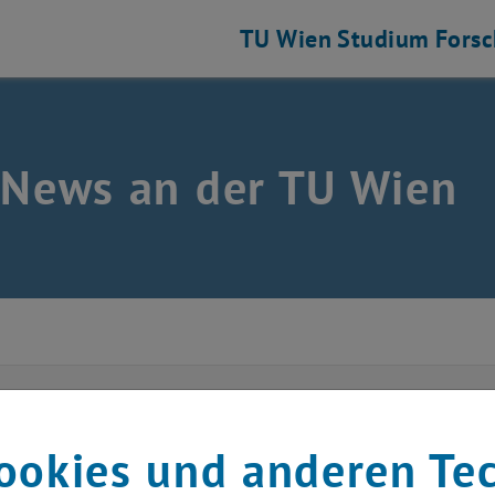
TU Wien
Studium
Fors
 News an der TU Wien
zember 2008
ookies und anderen Te
 wachgeküsste Raum“