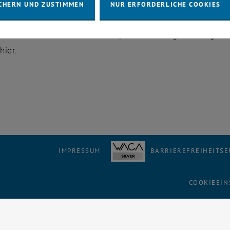
bereits fertig gestellten Projekte werden von Rektor Prof. D
CHERN UND ZUSTIMMEN
NUR ERFORDERLICHE COOKIES
ormationen finden Sie <link http: www.raumgestaltung.tu
>hier.
IMPRESSUM
BARRIEREFREIHEITS
COOKIEEIN