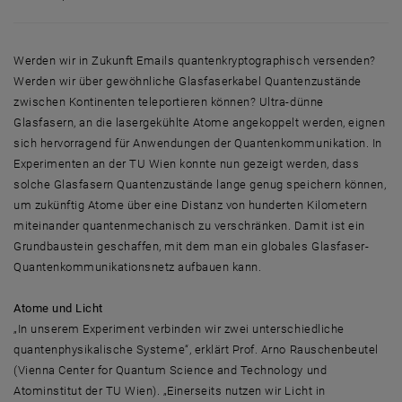
Atome, gekoppelt als Glasfasern - die Basis für ein weltumspannende
Werden wir in Zukunft Emails quantenkryptographisch versenden?
Werden wir über gewöhnliche Glasfaserkabel Quantenzustände
zwischen Kontinenten teleportieren können? Ultra-dünne
Glasfasern, an die lasergekühlte Atome angekoppelt werden, eignen
sich hervorragend für Anwendungen der Quantenkommunikation. In
Experimenten an der TU Wien konnte nun gezeigt werden, dass
solche Glasfasern Quantenzustände lange genug speichern können,
um zukünftig Atome über eine Distanz von hunderten Kilometern
miteinander quantenmechanisch zu verschränken. Damit ist ein
Grundbaustein geschaffen, mit dem man ein globales Glasfaser-
Quantenkommunikationsnetz aufbauen kann.
Atome und Licht
„In unserem Experiment verbinden wir zwei unterschiedliche
quantenphysikalische Systeme“, erklärt Prof. Arno Rauschenbeutel
(Vienna Center for Quantum Science and Technology und
Atominstitut der TU Wien). „Einerseits nutzen wir Licht in