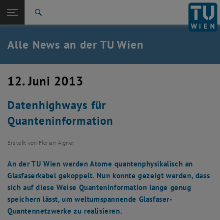
Studium
Seitennavigation öffnen
EN
TU Login
Forschung
Suche
International
Quicklinks
Alle News an der TU Wien
Quicklinks-Menü umschalten
Karriere
Zur 1. Menü Ebene
Alle News
12. Juni 2013
Zurück zur letzten Ebene:
TU Wien Startseite
Zurück: Subseiten von TU Wien Startseite auflisten
Datenhighways für
Übersicht
Quanteninformation
Erstellt von
Florian Aigner
An der TU Wien werden Atome quantenphysikalisch an
Glasfaserkabel gekoppelt. Nun konnte gezeigt werden, dass
sich auf diese Weise Quanteninformation lange genug
speichern lässt, um weltumspannende Glasfaser-
Quantennetzwerke zu realisieren.