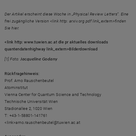
Der Artikel erscheint diese Woche in „Physical Review Letters“. Eine
frei zugängliche Version <link http: arxiv.org pdf link_extern>finden
Sie hier.
<link http: www.tuwien.ac.at dle pr aktuelles downloads
quantendatenhighway link_extern>Bilderdownload
[1] Foto:
Jacqueline Godany
Rückfragehinweis:
Prof. Arno Rauschenbeutel
Atominstitut
Vienna Center for Quantum Science and Technology
Technische Universität Wien
Stadionallee 2, 1020 Wien
T: +43-1-58801-141761
<link>arno.rauschenbeutel@tuwien.ac.at