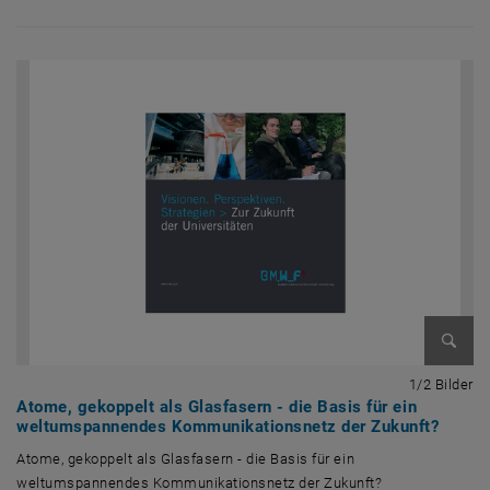
Bild v
1 
1/2 Bilder
Atome, gekoppelt als Glasfasern - die Basis für ein
weltumspannendes Kommunikationsnetz der Zukunft?
Atome, gekoppelt als Glasfasern - die Basis für ein
weltumspannendes Kommunikationsnetz der Zukunft?