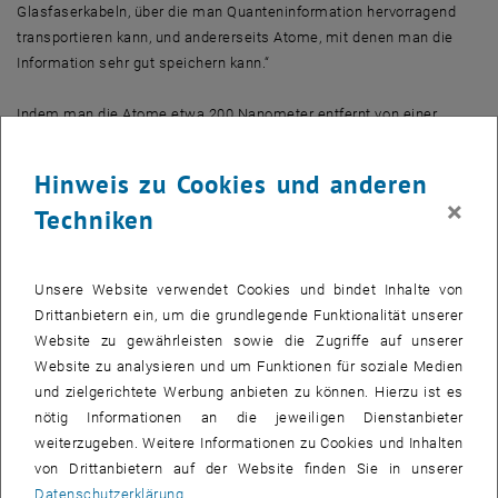
Glasfaserkabeln, über die man Quanteninformation hervorragend
transportieren kann, und andererseits Atome, mit denen man die
Information sehr gut speichern kann.“
Indem man die Atome etwa 200 Nanometer entfernt von einer
Glasfaser festhält, die selbst nur 500 Nanometer dick ist, kann man
eine sehr starke Wechselwirkung zwischen Licht und Atomen
Hinweis zu Cookies und anderen
erreichen – so lässt sich Quanteninformation zwischen den beiden
×
Techniken
Systemen austauschen. Dieser Austausch ist die Grundlage für
Technologien wie Quantenkryptographie und Quantenteleportation.
Derzeit gibt es unterschiedliche Ideen für Systeme, die sich für
Unsere Website verwendet Cookies und bindet Inhalte von
quantenmechanische Operationen und für
Drittanbietern ein, um die grundlegende Funktionalität unserer
Quanteninformationsaustausch zwischen Licht und materiellen
Website zu gewährleisten sowie die Zugriffe auf unserer
Speichern nutzen lassen. Bei den meisten von ihnen ist es
Website zu analysieren und um Funktionen für soziale Medien
allerdings schwierig, Information effizient hineinzubringen und
und zielgerichtete Werbung anbieten zu können. Hierzu ist es
wieder herauszulesen. Bei der an der TU Wien entwickelten
nötig Informationen an die jeweiligen Dienstanbieter
Technologie allerdings ist genau dieser Schritt sehr einfach: „Ein
weiterzugeben. Weitere Informationen zu Cookies und Inhalten
ganz normales Glasfaserkabel, wie man es schon heute zur
von Drittanbietern auf der Website finden Sie in unserer
Datenübertragung verwendet, wird in den Versuchsaufbau hinein
Datenschutzerklärung
.
und wieder herausgeführt“, sagt Arno Rauschenbeutel. „Unser