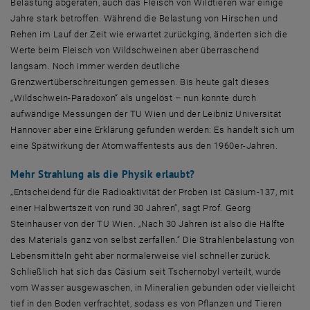
Belastung abgeraten, auch das Fleisch von Wildtieren war einige
Jahre stark betroffen. Während die Belastung von Hirschen und
Rehen im Lauf der Zeit wie erwartet zurückging, änderten sich die
Werte beim Fleisch von Wildschweinen aber überraschend
langsam. Noch immer werden deutliche
Grenzwertüberschreitungen gemessen. Bis heute galt dieses
„Wildschwein-Paradoxon“ als ungelöst – nun konnte durch
aufwändige Messungen der TU Wien und der Leibniz Universität
Hannover aber eine Erklärung gefunden werden: Es handelt sich um
eine Spätwirkung der Atomwaffentests aus den 1960er-Jahren.
Mehr Strahlung als die Physik erlaubt?
„Entscheidend für die Radioaktivität der Proben ist Cäsium-137, mit
einer Halbwertszeit von rund 30 Jahren“, sagt Prof. Georg
Steinhauser von der TU Wien. „Nach 30 Jahren ist also die Hälfte
des Materials ganz von selbst zerfallen.“ Die Strahlenbelastung von
Lebensmitteln geht aber normalerweise viel schneller zurück.
Schließlich hat sich das Cäsium seit Tschernobyl verteilt, wurde
vom Wasser ausgewaschen, in Mineralien gebunden oder vielleicht
tief in den Boden verfrachtet, sodass es von Pflanzen und Tieren