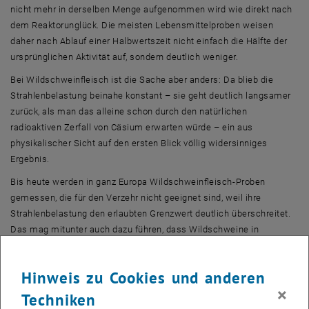
nicht mehr in derselben Menge aufgenommen wird wie direkt nach
dem Reaktorunglück. Die meisten Lebensmittelproben weisen
daher nach Ablauf einer Halbwertszeit nicht einfach die Hälfte der
ursprünglichen Aktivität auf, sondern deutlich weniger.
Bei Wildschweinfleisch ist die Sache aber anders: Da blieb die
Strahlenbelastung beinahe konstant – sie geht deutlich langsamer
zurück, als man das alleine schon durch den natürlichen
radioaktiven Zerfall von Cäsium erwarten würde – ein aus
physikalischer Sicht auf den ersten Blick völlig widersinniges
Ergebnis.
Bis heute werden in ganz Europa Wildschweinfleisch-Proben
gemessen, die für den Verzehr nicht geeignet sind, weil ihre
Strahlenbelastung den erlaubten Grenzwert deutlich überschreitet.
Das mag mitunter auch dazu führen, dass Wildschweine in
manchen Gegenden kaum gejagt werden und oft große Schäden für
Land- und Forstwirtschaft verursachen.
Hinweis zu Cookies und anderen
Auf der Suche nach dem Cäsium-Fingerabdruck
×
Techniken
Prof. Georg Steinhauser, der 2022 von der Leibniz Universität