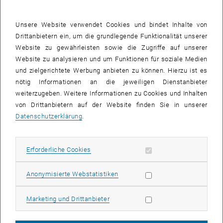
Hannover an die TU Wien wechselte, ging mit seinem Team diesem
Rätsel auf den Grund: Durch neue, präzisere Messungen wollte man
Unsere Website verwendet Cookies und bindet Inhalte von
nicht nur die Menge sondern auch die Herkunft der Radioaktivität
Drittanbietern ein, um die grundlegende Funktionalität unserer
ermitteln.
Website zu gewährleisten sowie die Zugriffe auf unserer
Website zu analysieren und um Funktionen für soziale Medien
„Das ist möglich, weil unterschiedliche Quellen radioaktiver Isotope
und zielgerichtete Werbung anbieten zu können. Hierzu ist es
jeweils einen unterschiedlichen physikalischen Fingerabdruck
nötig Informationen an die jeweiligen Dienstanbieter
haben“, erklärt Dr. Bin Feng, der am Institut für Anorganische Chemie
weiterzugeben. Weitere Informationen zu Cookies und Inhalten
der Leibniz Universität Hannover und dem TRIGA Center
von Drittanbietern auf der Website finden Sie in unserer
Atominstitut der TU Wien forscht. „So wird etwa nicht nur Cäsium-
Datenschutzerklärung
.
137 freigesetzt, sondern gleichzeitig auch Cäsium-135, ein Cäsium-
Isotop mit deutlich längerer Halbwertszeit.“ Das
Mischungsverhältnis der beiden Cäsium-Sorten ist nicht immer
Erforderliche Cookies zulassen
Erforderliche Cookies
gleich – es war etwa bei der Reaktorkatastrophe von Tschernobyl
anders als bei den Atomwaffentests der 1960er-Jahre. Wenn man
Statistik Cookies zulassen
Anonymisierte Webstatistiken
dieses Verhältnis misst, kann man somit Information über die
Herkunft des radioaktiven Materials erhalten.
Marketing Cookies zulassen
Marketing und Drittanbieter
Cäsium-135 genau zu quantifizieren, ist aber sehr schwer. „Weil es
eine so lange Halbwertszeit hat und nur selten zerfällt, kann man es