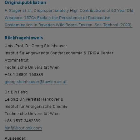
Originalpublikation
F. Stäger et al., Disproportionately High Contributions of 60 Year Old
Weapons-137Cs Explain the Persistence of Radioactive
, öf
Contamination in Bavarian Wild Boars, Environ. Sci. Technol (2023).
Rückfragehinweis
Univ.-Prof. Dr. Georg Steinhauser
Institut für Angewandte Synthesechemie & TRIGA Center
Atominstitut
Technische Universität Wien
+43 1 58801 163389
georg.steinhauser
@
tuwien.ac.at
Dr. Bin Feng
Leibniz Universität Hannover &
Institut für Anorganische Chemie
Technische Universität Wien
+86-1597-3462389
binfjf
@
outlook.com
Aussender: