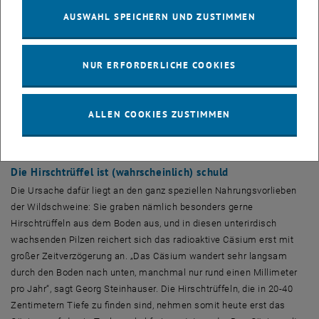
nicht einfach mit Strahlenmessgeräten detektieren“, sagt Georg
AUSWAHL SPEICHERN UND ZUSTIMMEN
Steinhauser. „Man muss mit Methoden der Massenspektrometrie
arbeiten und relativ großen Aufwand treiben, um es präzise von
anderen Atomen zu unterscheiden. Das ist uns nun gelungen.“
NUR ERFORDERLICHE COOKIES
Dabei zeigte sich: Während insgesamt rund 90% des Cäsiums-137
in Mitteleuropa aus Tschernobyl stammen, ist der Anteil in den
Wildschweinproben viel geringer. Stattdessen ist ein großer Teil des
ALLEN COOKIES ZUSTIMMEN
Cäsiums im Wildschweinfleisch auf Atomwaffentests
zurückzuführen – bei manchen Proben bis zu 68%.
Die Hirschtrüffel ist (wahrscheinlich) schuld
Die Ursache dafür liegt an den ganz speziellen Nahrungsvorlieben
der Wildschweine: Sie graben nämlich besonders gerne
Hirschtrüffeln aus dem Boden aus, und in diesen unterirdisch
wachsenden Pilzen reichert sich das radioaktive Cäsium erst mit
großer Zeitverzögerung an. „Das Cäsium wandert sehr langsam
durch den Boden nach unten, manchmal nur rund einen Millimeter
pro Jahr“, sagt Georg Steinhauser. Die Hirschtrüffeln, die in 20-40
Zentimetern Tiefe zu finden sind, nehmen somit heute erst das