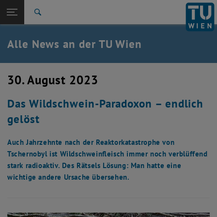
Studium
Seitennavigation öffnen
EN
TU Login
Forschung
Suche
International
Quicklinks
Alle News an der TU Wien
Quicklinks-Menü umschalten
Karriere
Zur 1. Menü Ebene
Alle News
30. August 2023
Zurück zur letzten Ebene:
TU Wien Startseite
Zurück: Subseiten von TU Wien Startseite auflisten
Das Wildschwein-Paradoxon – endlich
Übersicht
gelöst
Auch Jahrzehnte nach der Reaktorkatastrophe von
Tschernobyl ist Wildschweinfleisch immer noch verblüffend
stark radioaktiv. Des Rätsels Lösung: Man hatte eine
wichtige andere Ursache übersehen.