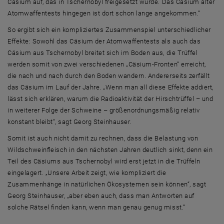
Cäsium auf, das in Tschernobyl freigesetzt wurde. Das Cäsium alter
Atomwaffentests hingegen ist dort schon lange angekommen.“
So ergibt sich ein kompliziertes Zusammenspiel unterschiedlicher
Effekte: Sowohl das Cäsium der Atomwaffentests als auch das
Cäsium aus Tschernobyl breitet sich im Boden aus, die Trüffel
werden somit von zwei verschiedenen „Cäsium-Fronten“ erreicht,
die nach und nach durch den Boden wandern. Andererseits zerfällt
das Cäsium im Lauf der Jahre. „Wenn man all diese Effekte addiert,
lässt sich erklären, warum die Radioaktivität der Hirschtrüffel – und
in weiterer Folge der Schweine – größenordnungsmäßig relativ
konstant bleibt“, sagt Georg Steinhauser.
Somit ist auch nicht damit zu rechnen, dass die Belastung von
Wildschweinfleisch in den nächsten Jahren deutlich sinkt, denn ein
Teil des Cäsiums aus Tschernobyl wird erst jetzt in die Trüffeln
eingelagert. „Unsere Arbeit zeigt, wie kompliziert die
Zusammenhänge in natürlichen Ökosystemen sein können“, sagt
Georg Steinhauser, „aber eben auch, dass man Antworten auf
solche Rätsel finden kann, wenn man genau genug misst.“