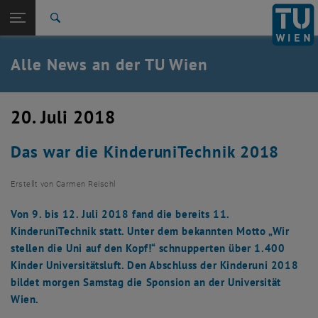
Studium
Seitennavigation öffnen
TU Login
Forschung
Suche
International
Quicklinks
Alle News an der TU Wien
Quicklinks-Menü umschalten
Karriere
Zur 1. Menü Ebene
Alle News
20. Juli 2018
Zurück zur letzten Ebene:
TU Wien Startseite
Zurück: Subseiten von TU Wien Startseite auflisten
Das war die KinderuniTechnik 2018
Übersicht
Erstellt von
Carmen Reischl
Von 9. bis 12. Juli 2018 fand die bereits 11.
KinderuniTechnik statt. Unter dem bekannten Motto „Wir
stellen die Uni auf den Kopf!“ schnupperten über 1.400
Kinder Universitätsluft. Den Abschluss der Kinderuni 2018
bildet morgen Samstag die Sponsion an der Universität
Wien.