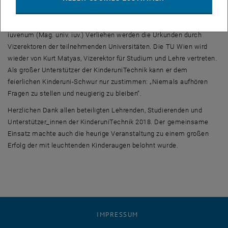
statt. In fünf Terminen ab 10.00 Uhr erhalten die Kinderuni-
Absolvent_innen ihren Titel: Magistra/Magister universitatis
iuvenum (Mag. univ. iuv.) Verliehen werden die Urkunden durch
Vizerektoren der teilnehmenden Universitäten. Die TU Wien wird
wieder von Kurt Matyas, Vizerektor für Studium und Lehre vertreten.
Als großer Unterstützer der KinderuniTechnik kann er dem
feierlichen Kinderuni-Schwur nur zustimmen: „Niemals aufhören
Fragen zu stellen und neugierig zu bleiben“.
Herzlichen Dank allen beteiligten Lehrenden, Studierenden und
Unterstützer_innen der KinderuniTechnik 2018. Der gemeinsame
Einsatz machte auch die heurige Veranstaltung zu einem großen
Erfolg der mit leuchtenden Kinderaugen belohnt wurde.
IMPRESSUM