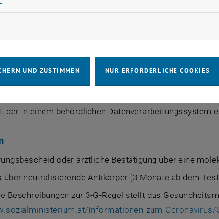
rbiologischer Test auf SARS-CoV-2 vorlag oder zum Zeitp
rketing Cookies zulassen
ierende Antikörper vorliegt, gilt der Impfnachweis bereit
et
CHERN UND ZUSTIMMEN
NUR ERFORDERLICHE COOKIES
gilt 72 Stunden ab Probenahme (z.B. „Alles gurgelt“)
st von einer befugten Stelle gilt 48 Stunden ab Probenah
t, der in einem behördlichen Datenverarbeitungssystem erf
n
ngsbescheid oder ärztliche Bestätigung über eine moleku
über neutralisierende Antikörper (3 Monate ab dem Test
e Beschreibungen zur 3-G-Regel stellt das Gesundheitsmi
w.sozialministerium.at/Informationen-zum-Coronavirus