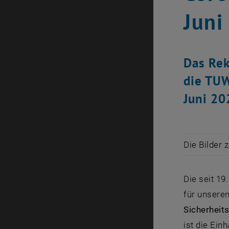
Juni
Das Rek
die TUW
Juni 20
Die Bilder 
Die seit 1
für unseren
Sicherheit
ist die Ei