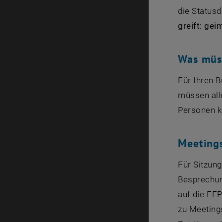
die Statusd
greift: gei
Was müs
Für Ihren B
müssen all
Personen ke
Meeting
Für Sitzun
Besprechun
auf die FF
zu
Meeting