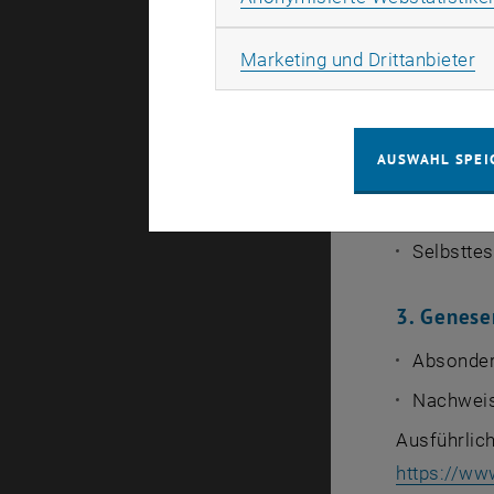
molekula
Ma
Marketing und Drittanbieter
neutralis
2. Getest
AUSWAHL SPEI
PCR-Test 
Antigente
Selbsttes
3. Genese
Absonderu
Nachweis 
Ausführlich
https://ww