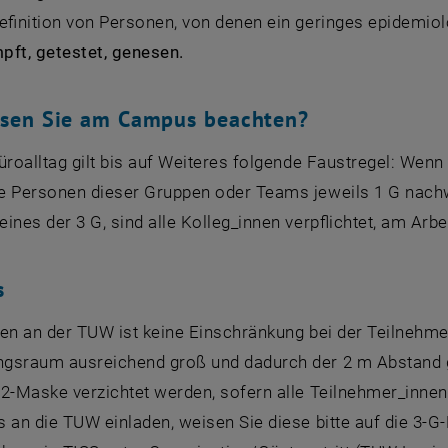
efinition von Personen, von denen ein geringes epidemio
mpft, getestet, genesen.
sen Sie am Campus beachten?
üroalltag gilt bis auf Weiteres folgende Faustregel: Wen
e Personen dieser Gruppen oder Teams jeweils 1 G nachwe
ines der 3 G, sind alle Kolleg_innen verpflichtet, am Arb
s
gen an der TUW ist keine Einschränkung bei der Teilnehm
gsraum ausreichend groß und dadurch der 2 m Abstand ge
P2-Maske verzichtet werden, sofern alle Teilnehmer_inne
s
an die TUW einladen, weisen Sie diese bitte auf die 3-G