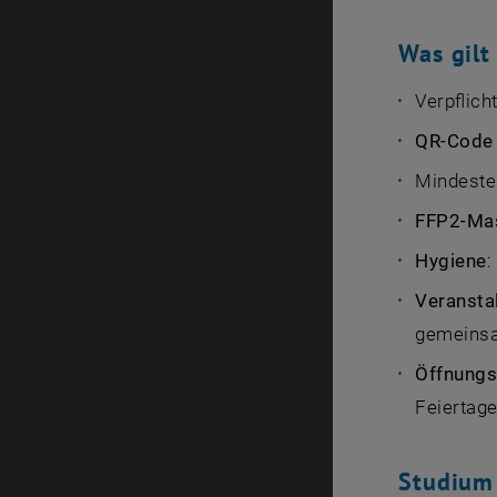
Was gilt
Verpflic
QR-Code
Mindest
FFP2-Ma
Hygiene
:
Veransta
gemeinsam
Öffnungs
Feiertage
Studium