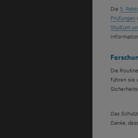
Die
5. Rekt
,
Prüfungen
w
Studium un
Informatio
Forschu
Die Routine
führen sie 
Sicherheit
Das Schutz
Danke, dass