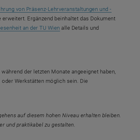
hrung von Präsenz-Lehrveranstaltungen und -
te erweitert. Ergänzend beinhaltet das Dokument
, öffnet eine externe URL in ein
esenheit an der TU Wien
alle Details und
eb während der letzten Monate angeeignet haben,
s oder Werkstätten möglich sein. Die
gehens auf diesem hohen Niveau erhalten bleiben.
er und praktikabel zu gestalten.