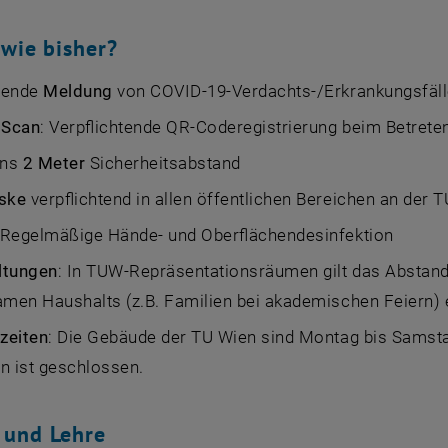
 wie bisher?
htende
Meldung
von COVID-19-Verdachts-/Erkrankungsfälle
 Scan
: Verpflichtende
QR-Code
registrierung beim Betre
ens
2 Meter
Sicherheitsabstand
ske
verpflichtend in allen öffentlichen Bereichen an der 
 Regelmäßige Hände- und Oberflächendesinfektion
ltungen
: In TUW-Repräsentationsräumen gilt das Abstan
en Haushalts (z.B. Familien bei akademischen Feiern) e
zeiten
: Die Gebäude der TU Wien sind Montag bis Samsta
n ist geschlossen.
 und Lehre