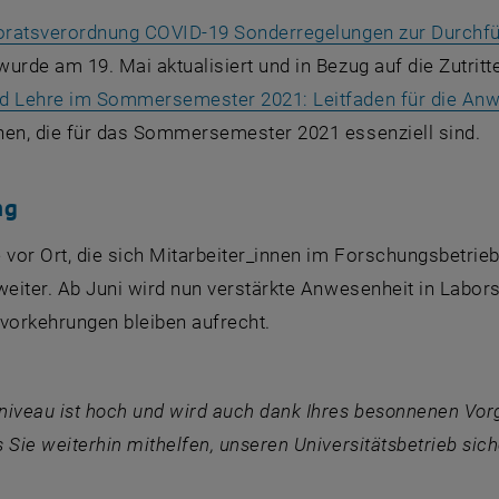
oratsverordnung COVID-19 Sonderregelungen zur Durchfü
 öffnet eine externe URL in einem neuen Fenster
urde am 19. Mai aktualisiert und in Bezug auf die Zutrit
d Lehre im Sommersemester 2021: Leitfaden für die Anw
nen, die für das Sommersemester 2021 essenziell sind.
ng
 vor Ort, die sich Mitarbeiter_innen im Forschungsbetri
weiter. Ab Juni wird nun verstärkte Anwesenheit in Labor
svorkehrungen bleiben aufrecht.
niveau ist hoch und wird auch dank Ihres besonnenen Vor
 Sie weiterhin mithelfen, unseren Universitätsbetrieb sich