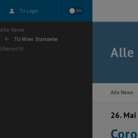
International
EN
TU Login
Karriere
Zur 1. Menü Ebene
Alle News
Zurück zur letzten Ebene:
TU Wien Startseite
Zurück: Subseiten von TU Wien Startseite auflisten
Alle
Übersicht
Alle News
26. Mai
Coro