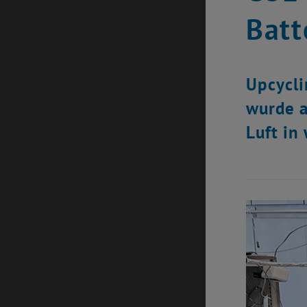
Batt
Upcycli
wurde a
Luft in