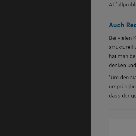
Abfallprobl
Auch Rec
Bei vielen 
strukturell
hat man bei
denken und
"Um den Nac
ursprünglic
dass der g