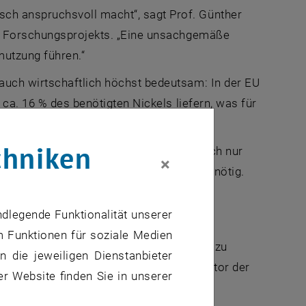
ch anspruchsvoll macht“, sagt Prof. Günther
es Forschungsprojekts. „Eine unsachgemäße
utzung führen.“
auch wirtschaftlich höchst bedeutsam: In der EU
 ca. 16 % des benötigten Nickels liefern, was für
(EVs) ausreicht.
chniken
en in der EU und im Vereinigten Königreich nur
×
in die Recyclinginfrastruktur sind daher nötig.
eidung
ndlegende Funktionalität unserer
m Funktionen für soziale Medien
ung kann durch das Upcycling von Nickel zu
 die jeweiligen Dienstanbieter
stellen", sagt Dr. Qaisar Maqbool, Erstautor der
er Website finden Sie in unserer