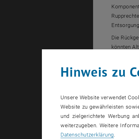
Komponente
Rupprechte
Entsorgung
Die Rückge
könnten Alt
die Ausstat
Hinweis zu C
Trotz diese
etwa ein Ze
Upcyclin
Unsere Website verwendet Cookie
Website zu gewährleisten sowie
"Wiederverw
und zielgerichtete Werbung an
Katalysator
weiterzugeben. Weitere Informat
Studie.
Datenschutzerklärung
.