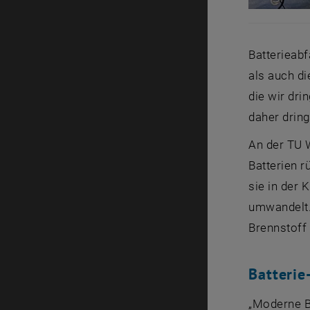
Batterieab
als auch di
die wir dri
daher dring
An der TU W
Batterien r
sie in der 
umwandelt.
Brennstoff
Batterie
„Moderne B