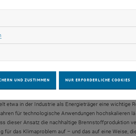
xtrahierte Nickel aus gebrauchten Ni-MH-Batterien und st
 Materialien wurden dann auf umweltschonende Weise – 
rliche Cookies zulassen
tarken Nanokatalysator umgewandelt.
katalysator besteht zu 92-96 % aus Aluminiumoxid und zu
Statistik Cookies zulassen
n
gas CO
zusammen mit Wasserstoff in Methan umzuwandeln
2
rketing Cookies zulassen
weder hohen Druck noch hohe Temperaturen, der Katalysa
eicht erreichbaren Temperatur von 250°C.
CHERN UND ZUSTIMMEN
NUR ERFORDERLICHE COOKIES
bhausgas zu sauberer Energie
t eine Methode zur Verfügung, CO
auf klimaneutrale Weis
2
lt etwa in der Industrie als Energieträger eine wichtige R
fahren für technologische Anwendungen hochskalieren läss
ss dieser Ansatz die nachhaltige Brennstoffproduktion v
für das Klimaproblem auf – und das auf eine Weise, die g