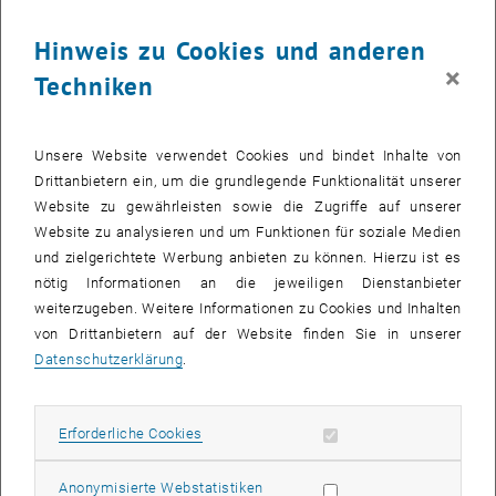
Hinweis zu Cookies und anderen
×
Techniken
Unsere Website verwendet Cookies und bindet Inhalte von
Drittanbietern ein, um die grundlegende Funktionalität unserer
Website zu gewährleisten sowie die Zugriffe auf unserer
Website zu analysieren und um Funktionen für soziale Medien
Bild v
1 
1/18 Bilder
und zielgerichtete Werbung anbieten zu können. Hierzu ist es
nötig Informationen an die jeweiligen Dienstanbieter
weiterzugeben. Weitere Informationen zu Cookies und Inhalten
von Drittanbietern auf der Website finden Sie in unserer
Unser Guide Ntsimani sorgte für gute Stimmung im Bus – und so
Datenschutzerklärung
.
konnten die Nationalpark-Guides Bridence und Nyiko einen
motivierten und relativ munteren Chor übernehmen.
Unsere Safari wurde natürlich TU-Chor-like mit „The Lion Sleeps
Erforderliche Cookies zulassen
Erforderliche Cookies
Tonight“ begonnen. Gleich zu Beginn wurden wir von einer Giraffe
direkt auf der Straße begrüßt. Unsere Guides waren immer bestens
Statistik Cookies zulassen
Anonymisierte Webstatistiken