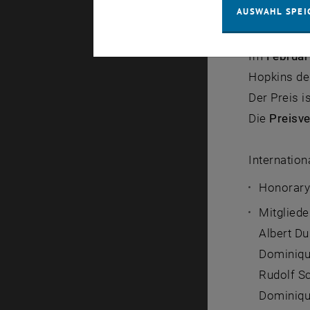
Architektu
AUSWAHL SPEI
Studierend
Im
Februar
Hopkins de
Der Preis i
Die
Preisve
Internation
Honorary 
Mitgliede
Albert Du
Dominiqu
Rudolf S
Dominiqu