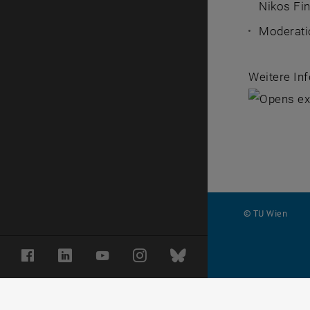
Nikos Fin
Moderatio
Weitere Inf
© TU Wien
#
Facebook
LinkedIn
YouTube
Instagram
Bluesky
116210