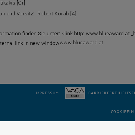
tikakis [Gr]
n und Vorsitz: Robert Korab [A]
ormation finden Sie unter: <link http: www.blueaward.at 
www.blueaward.at
IMPRESSUM
BARRIEREFREIHEITS
COOKIEEIN