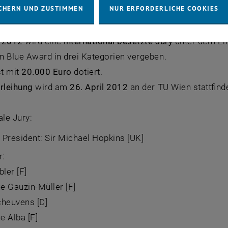
r-, Raumplanungs-, und Stadtplanungsausbildung zu veran
CHERN UND ZUSTIMMEN
NUR ERFORDERLICHE COOKIES
en auf diesem Gebiet zu unterstützen.
 2012
wird eine
international besetzte Jury
unter dem Ehr
n Blue Award in drei Kategorien vergeben.
st mit
20.000 Euro
dotiert.
rleihung
wird am
26. April 2012
an der TU Wien stattfind
ale Jury:
President: Sir Michael Hopkins [UK]
r:
bler [F]
e Gauzin-Müller [F]
cheuvens [D]
e Alba [F]