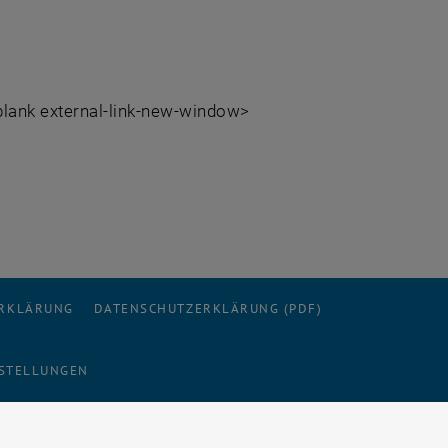
_blank external-link-new-window>
ERKLÄRUNG
DATENSCHUTZERKLÄRUNG (PDF)
STELLUNGEN