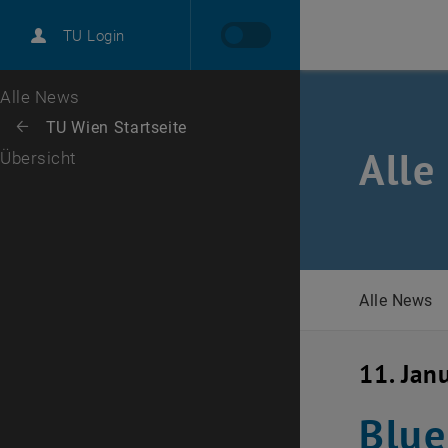
International
TU Login
Karriere
Zur 1. Menü Ebene
Alle News
Zurück zur letzten Ebene:
TU Wien Startseite
Zurück: Subseiten von TU Wien Startseite auflisten
Alle
Übersicht
Alle News
11. Jan
Blue