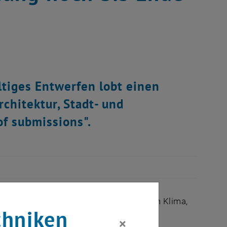
tiges Entwerfen lobt einen
chitektur, Stadt- und
f submissions".
em verantwortungsvollen Umgang mit dem Klima,
chniken
×