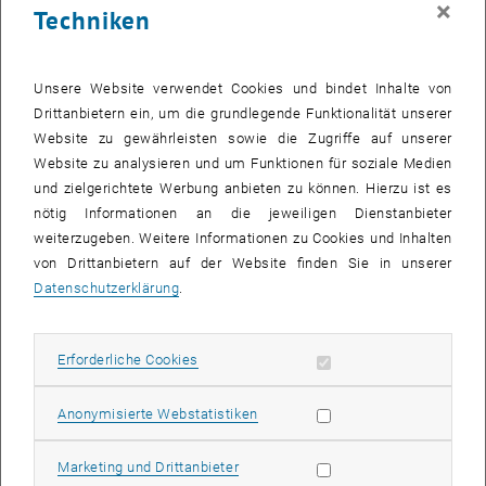
×
Techniken
Bereits zum zwölften Mal findet die ICCHP heuer statt – und ihre
Themen werden immer wichtiger: "Besonders Computer, die ältere
Unsere Website verwendet Cookies und bindet Inhalte von
Menschen im Alltag unterstützen können, spielen heute eine große
Drittanbietern ein, um die grundlegende Funktionalität unserer
Rolle", betont Prof. Wolfgang Zagler, lokaler Organisator der
Website zu gewährleisten sowie die Zugriffe auf unserer
Konferenz an der TU Wien. Alleine schon aus demographischen
Website zu analysieren und um Funktionen für soziale Medien
Gründen ist die technologische Unterstützung älterer Menschen -
und zielgerichtete Werbung anbieten zu können. Hierzu ist es
das Gebiet der Gerontechnologie - ein wichtiges Zukunftsthema.
nötig Informationen an die jeweiligen Dienstanbieter
Wichtig ist bei dieser Aufgabenstellung die Interdisziplinarität:
weiterzugeben. Weitere Informationen zu Cookies und Inhalten
Forschungsgruppen aus ganz unterschiedlichen Disziplinen
von Drittanbietern auf der Website finden Sie in unserer
arbeiten zusammen, um die vielfältigen Probleme gemeinsam zu
Datenschutzerklärung
.
lösen.
Zu den wichtigen Themen der Konferenz zählt die Frage, wie
Erforderliche Cookies zulassen
Erforderliche Cookies
Technologie in Unterricht und Bildung integrativ wirken kann, und
wie das Internet barrierefrei zu gestalten ist. Auch "Ambient
Statistik Cookies zulassen
Anonymisierte Webstatistiken
Assisted Living" - die Schaffung intelligenter und unterstützender
Wohnumgebungen, ist ein Schwerpunktthema der diesjährigen
ICCHP. Im Rahmen der Konferenz wird auch der "Roland Wagner
Marketing Cookies zulassen
Marketing und Drittanbieter