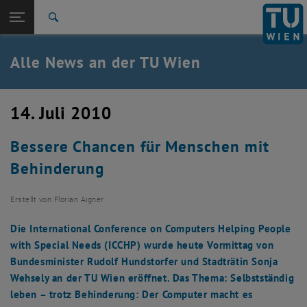
Studium
Seitennavigation öffnen
TU Login
Forschung
Suche
International
Quicklinks
Alle News an der TU Wien
Quicklinks-Menü umschalten
Karriere
Zur 1. Menü Ebene
Alle News
14. Juli 2010
Zurück zur letzten Ebene:
TU Wien Startseite
Zurück: Subseiten von TU Wien Startseite auflisten
Bessere Chancen für Menschen mit
Übersicht
Behinderung
Erstellt von
Florian Aigner
Die International Conference on Computers Helping People
with Special Needs (ICCHP) wurde heute Vormittag von
Bundesminister Rudolf Hundstorfer und Stadträtin Sonja
Wehsely an der TU Wien eröffnet. Das Thema: Selbstständig
leben – trotz Behinderung: Der Computer macht es