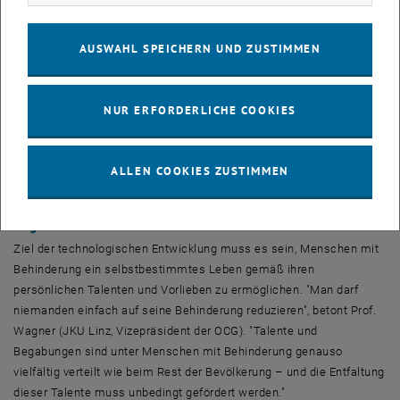
Award" vergeben, ein Forschungspreis für besondere Leistungen im
Bereich der Informations- und Kommunikationstechnologie für
Menschen mit Behinderung.
AUSWAHL SPEICHERN UND ZUSTIMMEN
Auch der Wiener Gesundheits- und Sozialstadträtin Sonja Wehsely
sind Selbstbestimmung und Chancengleichheit für Menschen mit
NUR ERFORDERLICHE COOKIES
Behinderung ein besonderes Anliegen. "
Ich bin froh, dass die
Computerwissenschaft für Menschen mit Behinderung neue
Hilfsmittel entwickelt, und damit einen Beitrag zu einem möglichst
ALLEN COOKIES ZUSTIMMEN
unbehinderten Leben leistet
", erklärt Wehsely.
Begabt statt behindert
Ziel der technologischen Entwicklung muss es sein, Menschen mit
Behinderung ein selbstbestimmtes Leben gemäß ihren
persönlichen Talenten und Vorlieben zu ermöglichen. "Man darf
niemanden einfach auf seine Behinderung reduzieren", betont Prof.
Wagner (JKU Linz, Vizepräsident der OCG). "Talente und
Begabungen sind unter Menschen mit Behinderung genauso
vielfältig verteilt wie beim Rest der Bevölkerung – und die Entfaltung
dieser Talente muss unbedingt gefördert werden."