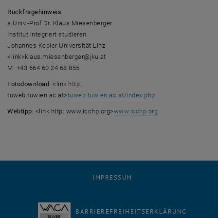
Rückfragehinweis
:
a.Univ.-Prof.Dr. Klaus Miesenberger
Institut integriert studieren
Johannes Kepler Universität Linz
<link>klaus.miesenberger@jku.at
M: +43 664 60 24 68 855
Fotodownload
: <link http:
tuweb.tuwien.ac.at>
tuweb.tuwien.ac.at/index.php
Webtipp
: <link http: www.icchp.org>
www.icchp.org
IMPRESSUM
BARRIEREFREIHEITSERKLÄRUNG