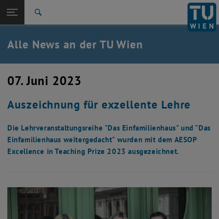
Studium
Seitennavigation öffnen
EN
TU Login
Forschung
Suche
International
Quicklinks
Alle News an der TU Wien
Quicklinks-Menü umschalten
Karriere
Zur 1. Menü Ebene
Alle News
07. Juni 2023
Zurück zur letzten Ebene:
TU Wien Startseite
Zurück: Subseiten von TU Wien Startseite auflisten
Auszeichnung für exzellente Lehre
Übersicht
Die Lehrveranstaltungsreihe "Das Einfamilienhaus" und "Das
Einfamilienhaus weitergedacht" wurden mit dem AESOP
Excellence in Teaching Prize 2023 ausgezeichnet.