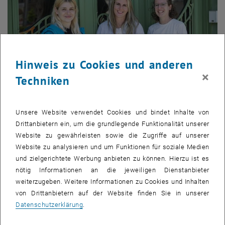
Hinweis zu Cookies und anderen
×
Techniken
Unsere Website verwendet Cookies und bindet Inhalte von
Bild v
© Christoph Kleinsasser
Drittanbietern ein, um die grundlegende Funktionalität unserer
Website zu gewährleisten sowie die Zugriffe auf unserer
Website zu analysieren und um Funktionen für soziale Medien
, öffnet eine externe URL in ein
Seit 2021 halten
Barbara Steinbrunner
vom Forschungsbereich
und zielgerichtete Werbung anbieten zu können. Hierzu ist es
, öffnet eine exte
Bodenpolitik und Bodenmanagement,
Isabel Stumfol
(Center
nötig Informationen an die jeweiligen Dienstanbieter
, öffnet eine externe URL in e
ländlicher Raum) und
Lena Schartmüller
(Forschungsbereich
weiterzugeben. Weitere Informationen zu Cookies und Inhalten
Städtebau und Entwerfen) regelmäßig die beiden
von Drittanbietern auf der Website finden Sie in unserer
Lehrveranstaltungen "Das Einfamilienhaus" und "Das
Datenschutzerklärung
.
Einfamilienhaus weitergedacht" ab. Die Ergebnisse wurden unter