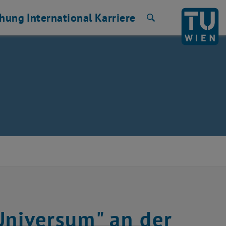
chung
International
Karriere
Suche
Universum" an der