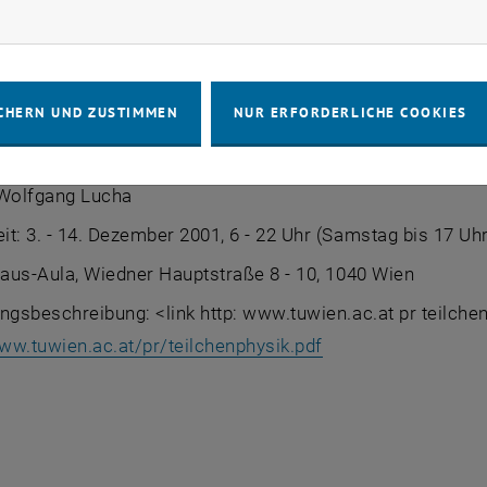
rketing Cookies zulassen
en Bausteine der Materie - die "Elementarteilchen" - und
forschung des Mikrokosmos verwendete Instrumentarium -
ist frei.
CHERN UND ZUSTIMMEN
NUR ERFORDERLICHE COOKIES
ng: "Teilchen und Universum"
 Wolfgang Lucha
t: 3. - 14. Dezember 2001, 6 - 22 Uhr (Samstag bis 17 Uh
haus-Aula, Wiedner Hauptstraße 8 - 10, 1040 Wien
ngsbeschreibung: <link http: www.tuwien.ac.at pr teilche
ww.tuwien.ac.at/pr/teilchenphysik.pdf