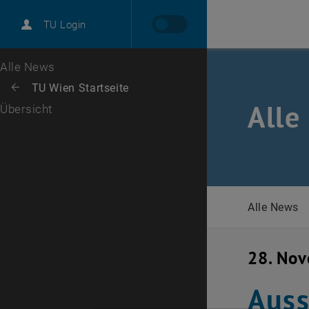
International
TU Login
Karriere
Zur 1. Menü Ebene
Alle News
Zurück zur letzten Ebene:
TU Wien Startseite
Zurück: Subseiten von TU Wien Startseite auflisten
Alle
Übersicht
Alle News
28. No
Auss