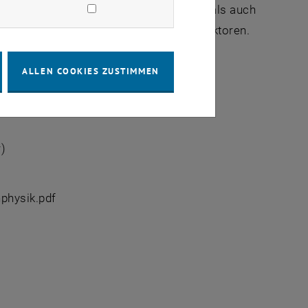
 die zwischen diesen wirkenden Kräfte, als auch
 also Teilchenbeschleuniger und -detektoren.
ALLEN COOKIES ZUSTIMMEN
r)
nphysik.pdf