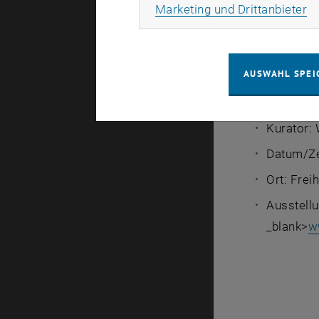
Ma
Marketing und Drittanbieter
fundamental
das zur Er
Der Eintritt 
AUSWAHL SPEI
Ausstellu
Kurator:
Datum/Zei
Ort: Frei
Ausstellu
_blank>
w