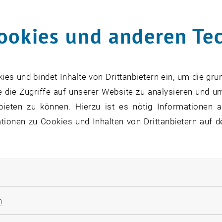
Wien
ookies und anderen Te
rner Sommer
s und bindet Inhalte von Drittanbietern ein, um die gru
bis 14. Dezember ist im Freihaus der T
 die Zugriffe auf unserer Website zu analysieren und u
lung zur Teilchenphysik zu sehen.
bieten zu können. Hierzu ist es nötig Informationen an
ionen zu Cookies und Inhalten von Drittanbietern auf d
 Die Elementarteilchenphysik sucht Antworten auf die Fr
Aufgrund jüngster Erfolge scheint sich diese Frage jetzt
issensstand bietet die Ausstellung "Teilchen und Univers
rliche Cookies zulassen
0 Wien) der Technischen Universität (TU) Wien vom 3. bis
Statistik Cookies zulassen
n
rden sowohl die im Wechselspiel von Theorie und Exper