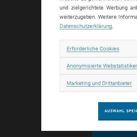
und zielgerichtete Werbung an
weiterzugeben. Weitere Informat
Habt ih
Datenschutzerklärung
.
Safari 
Erforde
Erforderliche Cookies
Anonymisierte Webstatistike
PS: Mit eur
stattfinden
Ma
Marketing und Drittanbieter
AUSWAHL SPEI
© TU Wien
#