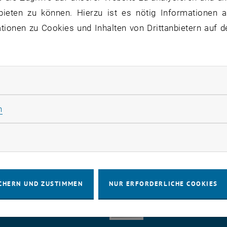
bieten zu können. Hierzu ist es nötig Informationen an
ionen zu Cookies und Inhalten von Drittanbietern auf d
r euch schon mal gefragt, wie „Chortie
der anderen Art!
rliche Cookies zulassen
Statistik Cookies zulassen
n
er Unterstützung schaffen wir es, an den World Choir Gam
, teilzunehmen! Details:
https://chor.tuwien.ac.at/sponsor
rketing Cookies zulassen
CHERN UND ZUSTIMMEN
NUR ERFORDERLICHE COOKIES
IMPRESSUM
BARRIEREFREIHEITS