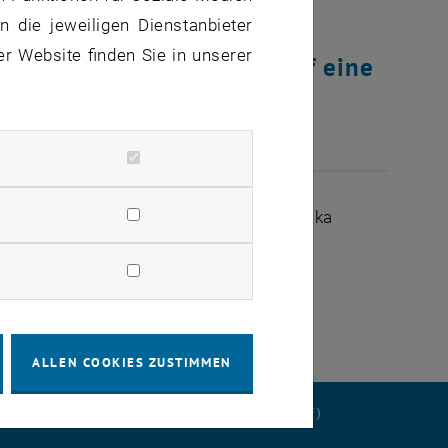
 die jeweiligen Dienstanbieter
er Website finden Sie in unserer
re“ so leben? Kommt mit auf eine
es, die im Juli 2018 in Tshwane, Südafrika
, öffnet eine externe URL in einem neuen Fenster
ing
ALLEN COOKIES ZUSTIMMEN
ERKLÄRUNG
DATENSCHUTZERKLÄRUNG (PDF)