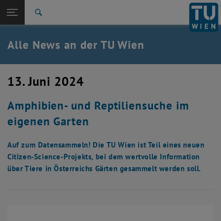
Studium
Seitennavigation öffnen
TU Login
Forschung
Suche
International
Quicklinks
Alle News an der TU Wien
Quicklinks-Menü umschalten
Karriere
Zur 1. Menü Ebene
Alle News
13. Juni 2024
Zurück zur letzten Ebene:
TU Wien Startseite
Zurück: Subseiten von TU Wien Startseite auflisten
Amphibien- und Reptiliensuche im
Übersicht
eigenen Garten
Auf zum Datensammeln! Die TU Wien ist Teil eines neuen
Citizen-Science-Projekts, bei dem wertvolle Information
über Tiere in Österreichs Gärten gesammelt werden soll.