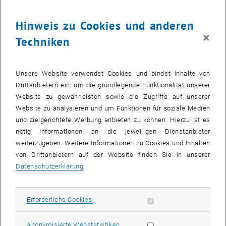
ihre Ansiedelung zu fördern.
Hinweis zu Cookies und anderen
Das soll sich nun ändern: Im BIOM Gartenprojekt arbeiten die
×
Umweltorganisationen GLOBAL 2000 und der Naturschutzbund mit
Techniken
der Universität Wien, der TU Wien, der Universität für Weiterbildung
in Krems und der Österreichischen Gesellschaft für Herpetologie
zusammen. Auf der gemeinsamen Online-Plattform „artenzählen.at“
Unsere Website verwendet Cookies und bindet Inhalte von
sollen nun unter der Schirmherrschaft des
Drittanbietern ein, um die grundlegende Funktionalität unserer
Klimaschutzministeriums wertvolle Daten gewonnen werden.
Website zu gewährleisten sowie die Zugriffe auf unserer
Website zu analysieren und um Funktionen für soziale Medien
TU Wien kümmert sich um Geodaten
und zielgerichtete Werbung anbieten zu können. Hierzu ist es
Wer in Österreich einen Garten hat, ist eingeladen, sich zu
nötig Informationen an die jeweiligen Dienstanbieter
registrieren und an diesem wissenschaftlichen Projekt
weiterzugeben. Weitere Informationen zu Cookies und Inhalten
mitzuarbeiten. „Es geht dabei nicht nur darum, die Sichtung von
von Drittanbietern auf der Website finden Sie in unserer
Amphibien und Reptilien zu melden“, erklärt Anna Iglseder vom
Datenschutzerklärung
.
Department für Geodäsie und Geoinformation der TU Wien. „Wichtig
ist es auch, bestimmte Habitat-Parameter zu erheben, um den
umgebenden Lebensraum im Garten zu charakterisieren.“ Solche
Erforderliche Cookies zulassen
Erforderliche Cookies
Habitat-Parameter sind beispielsweise Angaben zur
Flächenversiegelung, Wiesenart, Bepflanzung (Bäume, Sträucher,
Statistik Cookies zulassen
Anonymisierte Webstatistiken