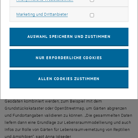
Hecken) und Gartenstruktur (Mauern, Holzstapeln, etc), zu
Wasserflächen und zur Gartenbewirtschaftung.
Marketing Cookies zulassen
Marketing und Drittanbieter
An der TU Wien hat man viel Erfahrung mit der Verarbeitung
ortsbezogener Daten: „Wir werden die Angaben validieren, auch
indem wir sie mit vorhandenen Daten vergleichen“, sagt Anna
AUSWAHL SPEICHERN UND ZUSTIMMEN
Iglseder. „Außerdem ergänzen wir die Angaben aber auch mit
weiteren Parametern, die für die Ciziten Scientists nicht so einfach
zu ermitteln sind, etwa mit einer Beschreibung der Topographie oder
NUR ERFORDERLICHE COOKIES
der Sonneneinstrahlung.“
Dafür verwendet das Team der TU Wien hochaufgelöste
ALLEN COOKIES ZUSTIMMEN
Fernerkundungsdaten, etwa Luftbilder oder Laser-Scanning-Daten
von Flugzeugen und daraus abgeleitete Gelände- und
Oberflächenmodelle. Diese Daten können dann mit anderen
Geodaten kombiniert werden, zum Beispiel mit dem
Grundstückskataster oder OpenStreetmap, um Gärten abgrenzen
und Fundortangaben validieren zu können. „Die gesammelten Daten
liefern dann eine Grundlage zur Lebensraummodellierung und auch
Infos zur Rolle von Gärten für Lebensraumvernetzung von Reptilien
und Amphibien“, sagt Anna Iglseder.