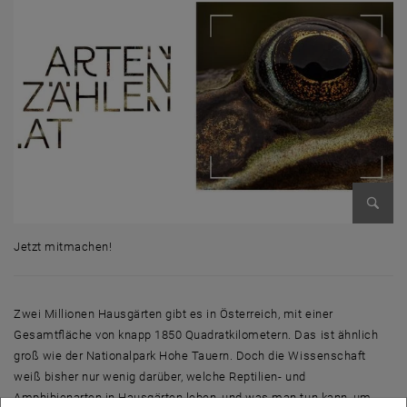
Bild v
Jetzt mitmachen!
Jetzt mitmachen!
Zwei Millionen Hausgärten gibt es in Österreich, mit einer
Gesamtfläche von knapp 1850 Quadratkilometern. Das ist ähnlich
groß wie der Nationalpark Hohe Tauern. Doch die Wissenschaft
weiß bisher nur wenig darüber, welche Reptilien- und
Amphibienarten in Hausgärten leben, und was man tun kann, um