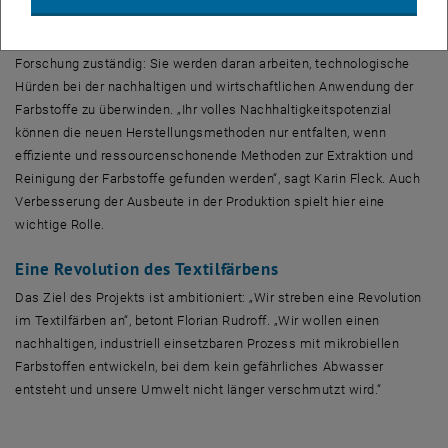
interdisziplinär bearbeitet werden.
Die Firmenpartner des Projekts sind für den angewandteren Teil der
Forschung zuständig: Sie werden daran arbeiten, technologische
Hürden bei der nachhaltigen und wirtschaftlichen Anwendung der
Farbstoffe zu überwinden. „Ihr volles Nachhaltigkeitspotenzial
können die neuen Herstellungsmethoden nur entfalten, wenn
effiziente und ressourcenschonende Methoden zur Extraktion und
Reinigung der Farbstoffe gefunden werden“, sagt Karin Fleck. Auch
Verbesserung der Ausbeute in der Produktion spielt hier eine
wichtige Rolle.
Eine Revolution des Textilfärbens
Das Ziel des Projekts ist ambitioniert: „Wir streben eine Revolution
im Textilfärben an“, betont Florian Rudroff. „Wir wollen einen
nachhaltigen, industriell einsetzbaren Prozess mit mikrobiellen
Farbstoffen entwickeln, bei dem kein gefährliches Abwasser
entsteht und unsere Umwelt nicht länger verschmutzt wird.“