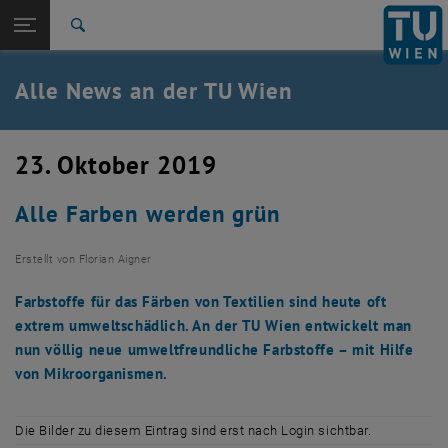
Studium
Seitennavigation öffnen
TU Login
Forschung
Suche
International
Quicklinks
Alle News an der TU Wien
Quicklinks-Menü umschalten
Karriere
Zur 1. Menü Ebene
Alle News
23. Oktober 2019
Zurück zur letzten Ebene:
TU Wien Startseite
Zurück: Subseiten von TU Wien Startseite auflisten
Alle Farben werden grün
Übersicht
Erstellt von
Florian Aigner
Farbstoffe für das Färben von Textilien sind heute oft
extrem umweltschädlich. An der TU Wien entwickelt man
nun völlig neue umweltfreundliche Farbstoffe – mit Hilfe
von Mikroorganismen.
Die Bilder zu diesem Eintrag sind erst nach Login sichtbar.