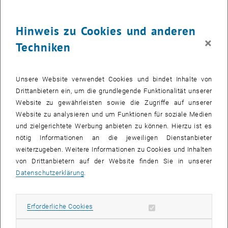
Sie wird veranstaltet, um Menschen, die im elektronisch
unterstützten Lehren und Lernen tätig sind, die Möglichkeit zu
Hinweis zu Cookies und anderen
bieten,
×
Techniken
Erfahrungen auszutauschen und neue Anregungen zu erhalten,
neue Ideen zu entwickeln sowie Meinungen zu diskutieren,
Unsere Website verwendet Cookies und bindet Inhalte von
weitere Entwicklungen voranzutreiben und
Drittanbietern ein, um die grundlegende Funktionalität unserer
neue Kontakte zu knüpfen und bestehende Kontakte zu festigen.
Website zu gewährleisten sowie die Zugriffe auf unserer
Moodle ist ein Course Management System (CMS), auch bekannt
Website zu analysieren und um Funktionen für soziale Medien
als Learning Management System (LMS) oder als Virtual Learning
und zielgerichtete Werbung anbieten zu können. Hierzu ist es
Environment (VLE). Im Mittelpunkt dieser Moodlemoot stehen die
nötig Informationen an die jeweiligen Dienstanbieter
NutzerInnen der weltweit erfolgreich eingesetzten Lern- und
weiterzugeben. Weitere Informationen zu Cookies und Inhalten
Kommunikationsplattform Moodle zur Unterstützung von Lern-,
von Drittanbietern auf der Website finden Sie in unserer
Kommunikations- und Interaktionsprozessen.
Datenschutzerklärung
.
Themenbereiche
Didaktik, Methodik
Erforderliche Cookies zulassen
Erforderliche Cookies
Strategien, Kooperationen, Vernetzung, Zusammenarbeit, virtuelle