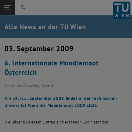
Studium
Seitennavigation öffnen
TU Login
Forschung
Suche
International
Quicklinks
Alle News an der TU Wien
Quicklinks-Menü umschalten
Karriere
Zur 1. Menü Ebene
Alle News
03. September 2009
Zurück zur letzten Ebene:
TU Wien Startseite
Zurück: Subseiten von TU Wien Startseite auflisten
6. Internationale Moodlemoot
Übersicht
Österreich
Erstellt von
E-Learning Zentrum
Am 24./25. September 2009 findet in der Technischen
Universität Wien die Moodlemoot 2009 statt.
Die Bilder zu diesem Eintrag sind erst nach Login sichtbar.