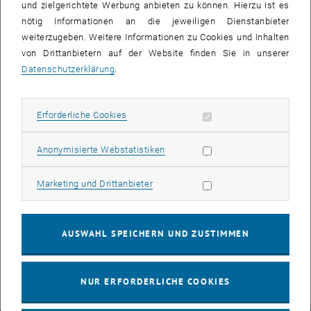
und zielgerichtete Werbung anbieten zu können. Hierzu ist es
nötig Informationen an die jeweiligen Dienstanbieter
weiterzugeben. Weitere Informationen zu Cookies und Inhalten
von Drittanbietern auf der Website finden Sie in unserer
Datenschutzerklärung
.
Erforderliche Cookies zulassen
Erforderliche Cookies
Bild v
Statistik Cookies zulassen
Anonymisierte Webstatistiken
Shaghayegh vertrat die Gruppe mit ihrem Vortrag zum Thema
Marketing Cookies zulassen
Marketing und Drittanbieter
"Selective ligand removal as a powerful strategy towards advanced
photocatalysis and water purification using metal-organic
frameworks" und traf viele bekannte Persönlichkeiten aus der
AUSWAHL SPEICHERN UND ZUSTIMMEN
Gemeinschaft.
NUR ERFORDERLICHE COOKIES