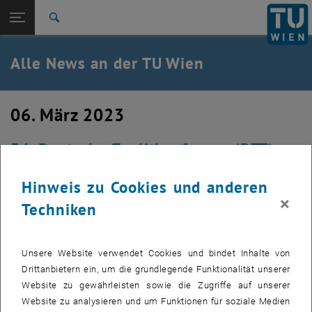
Studium
Seitennavigation öffnen
EN
TU Login
Forschung
Suche
International
Quicklinks
Alle News an der TU Wien
Quicklinks-Menü umschalten
Karriere
Zur 1. Menü Ebene
Alle News
06. März 2023
Zurück zur letzten Ebene:
TU Wien Startseite
Zurück: Subseiten von TU Wien Startseite auflisten
34. Deutsche Zeolitkonferenz (DZT)
Übersicht
Dieses Jahr fand die Konferenz an der Universität Wien
Hinweis zu Cookies und anderen
statt.
×
Techniken
Unsere Website verwendet Cookies und bindet Inhalte von
Drittanbietern ein, um die grundlegende Funktionalität unserer
Website zu gewährleisten sowie die Zugriffe auf unserer
Website zu analysieren und um Funktionen für soziale Medien