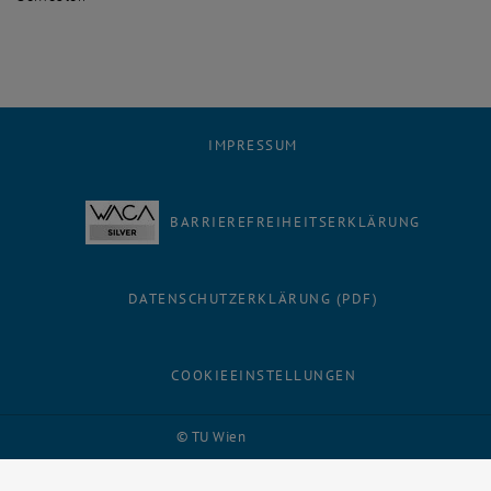
IMPRESSUM
BARRIEREFREIHEITSERKLÄRUNG
DATENSCHUTZERKLÄRUNG (PDF)
COOKIEEINSTELLUNGEN
Facebook
LinkedIn
YouTube
Instagram
Bluesky
© TU Wien
# 116210