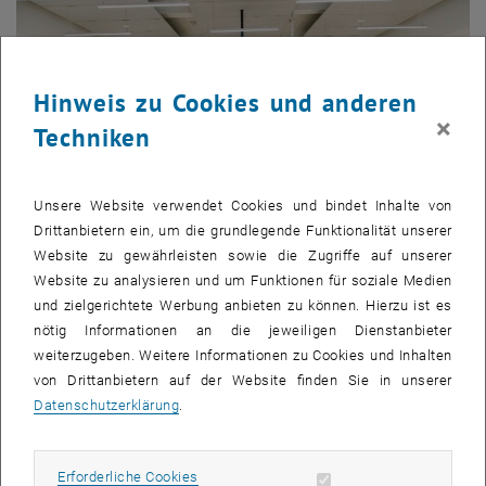
Hinweis zu Cookies und anderen
×
Techniken
Unsere Website verwendet Cookies und bindet Inhalte von
Drittanbietern ein, um die grundlegende Funktionalität unserer
Website zu gewährleisten sowie die Zugriffe auf unserer
Website zu analysieren und um Funktionen für soziale Medien
und zielgerichtete Werbung anbieten zu können. Hierzu ist es
Bild v
1 
1/5 Bilder
nötig Informationen an die jeweiligen Dienstanbieter
weiterzugeben. Weitere Informationen zu Cookies und Inhalten
von Drittanbietern auf der Website finden Sie in unserer
Die Teilnehmer des neuen MSc-Masterstudiengangs "MSc Real
Datenschutzerklärung
.
Estate Investment & Valuation" trafen sich am 13. Oktober 2020
hoch über den Dächern Wiens in der TUtheSky. Das durchdachte
Sicherheitskonzept ermöglichte es, dass die erste gemeinsame
Erforderliche Cookies zulassen
Erforderliche Cookies