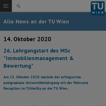
Studium
Seitennavigation öffnen
EN
TU Login
Forschung
Suche
International
Quicklinks
Alle News an der TU Wien
Quicklinks-Menü umschalten
Karriere
Zur 1. Menü Ebene
Alle News
14. Oktober 2020
Zurück zur letzten Ebene:
TU Wien Startseite
Zurück: Subseiten von TU Wien Startseite auflisten
26. Lehrgangstart des MSc
Übersicht
"Immobilienmanagement &
Bewertung"
Am 13. Oktober 2020 startete der erfolgreiche
postgraduale Universitätslehrgang mit der Welcome
Reception im TUtheSky an der TU Wien.