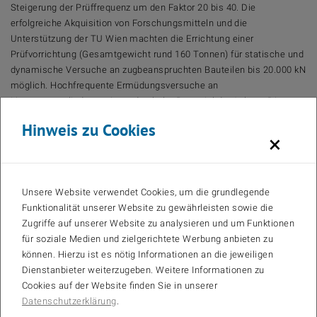
Steigerung der Prüffrequenz um den Faktor 20 bis 40. Die
erfolgreiche Akquisition von Forschungsmitteln und die
Unterstützung der TU Wien machten die Errichtung einer
Prüfvorrichtung (Gesamtgewicht rund 160 Tonnen) für statische und
dynamische Versuche an zugbeanspruchten Bauteilen bis 20.000 kN
möglich. Hochfrequente Ermüdungsversuche an
Litzenspanngliedern zeigten das hohe Potential der Anlage. Die
Prüfmethode und -vorrichtung kann aber nicht nur für
Hinweis zu Cookies
zugbeanspruchte Bauteile, sondern auch für biegebeanspruchte
×
Bauteile eingesetzt werden.
Dauerschwingversuche an Stahlbetonbiegeträgern mit vier Millionen
Lastwechseln bestätigten auch hier die Anwendbarkeit und
Unsere Website verwendet Cookies, um die grundlegende
Praxistauglichkeit. Mit der neuen Prüfmethode sind erstmals
Funktionalität unserer Website zu gewährleisten sowie die
Dauerschwingversuche mit mehr als zwei Millionen Lastwechseln
Zugriffe auf unserer Website zu analysieren und um Funktionen
auch bei großen Bauteilen wirtschaftlich möglich. Forschung auf
für soziale Medien und zielgerichtete Werbung anbieten zu
dem Gebiet der Ermüdungsfestigkeit kann für reale Tragstrukturen
können. Hierzu ist es nötig Informationen an die jeweiligen
somit in einem völlig neuen Rahmen durchgeführt werden. Die TU
Dienstanbieter weiterzugeben. Weitere Informationen zu
Wien verfügt mit der vorhandenen Prüfvorrichtung über eine
Cookies auf der Website finden Sie in unserer
leistungsstarke Einrichtung und kann damit als starker Partner für
Datenschutzerklärung
.
andere universitäre Einrichtungen oder auch externe Auftraggeber