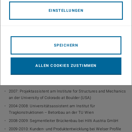
auftreten.
EINSTELLUNGEN
Lebenslauf
Ausbildung
1997-2003: Studium Bauingenieurwesen – Konstruktiver
SPEICHERN
Ingenieurbau an der TU Wien
2004-2008: Doktoratstudium Bauingenieurwesen an der TU Wien
ALLEN COOKIES ZUSTIMMEN
Beruflicher Werdegang
2002-2004: Tragwerksplanung und Statik bei ISP Infrastruktur-
Statik-Projektmanagement – Ziviltechniker GmbH
2007: Projektassistent am Institute for Structures and Mechanics
an der University of Colorado at Boulder (USA)
2004-2008: Universitätsassistent am Institut für
Tragkonstruktionen – Betonbau an der TU Wien
2008-2009: Segmentleiter Brückenbau bei Hilti Austria GmbH
2009-2010: Kunden- und Produktentwicklung bei Welser Profile