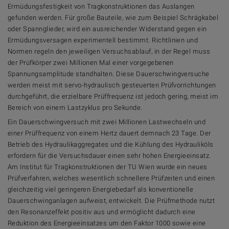
Ermüdungsfestigkeit von Tragkonstruktionen das Auslangen
gefunden werden. Für große Bauteile, wie zum Beispiel Schrägkabel
oder Spannglieder, wird ein ausreichender Widerstand gegen ein
Ermüdungsversagen experimentell bestimmt. Richtlinien und
Normen regeln den jeweiligen Versuchsablauf, in der Regel muss
der Prüfkörper zwei Millionen Mal einer vorgegebenen
Spannungsamplitude standhalten. Diese Dauerschwingversuche
werden meist mit servo-hydraulisch gesteuerten Prüfvorrichtungen
durchgeführt, die erzielbare Prüffrequenz ist jedoch gering, meist im
Bereich von einem Lastzyklus pro Sekunde.
Ein Dauerschwingversuch mit zwei Millionen Lastwechseln und
einer Prüffrequenz von einem Hertz dauert demnach 23 Tage. Der
Betrieb des Hydraulikaggregates und die Kühlung des Hydrauliköls
erfordern für die Versuchsdauer einen sehr hohen Energieeinsatz.
Am Institut für Tragkonstruktionen der TU Wien wurde ein neues
Prüfverfahren, welches wesentlich schnellere Prüfzeiten und einen
gleichzeitig viel geringeren Energiebedarf als konventionelle
Dauerschwinganlagen aufweist, entwickelt. Die Prüfmethode nutzt
den Resonanzeffekt positiv aus und ermöglicht dadurch eine
Reduktion des Energieeinsatzes um den Faktor 1000 sowie eine