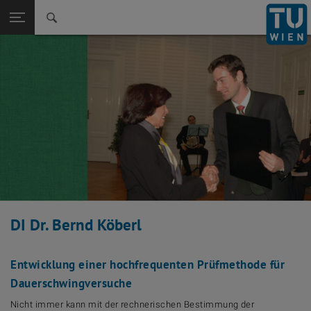
Zurück zur
Seitennavigation öffnen
DI Dr. Bernd Köberl
Entwicklung einer hochfrequenten Prüfmethode für
Dauerschwingversuche
Nicht immer kann mit der rechnerischen Bestimmung der