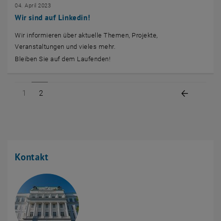
04. April 2023
Wir sind auf Linkedin!
Wir informieren über aktuelle Themen, Projekte,
Veranstaltungen und vieles mehr.
Bleiben Sie auf dem Laufenden!
Seite 1 von 2
Seite 2 von 2
Vorige Se
1
2
Kontakt