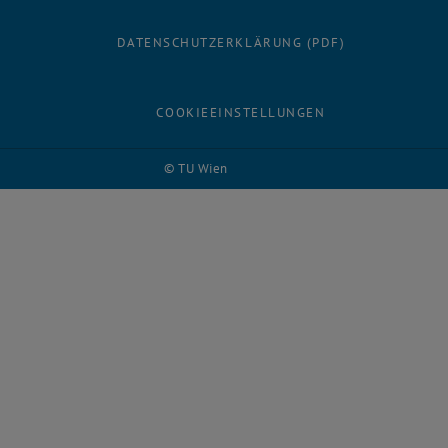
DATENSCHUTZERKLÄRUNG (PDF)
COOKIEEINSTELLUNGEN
© TU Wien
# 27845
Facebook
LinkedIn
YouTube
Instagram
Bluesky