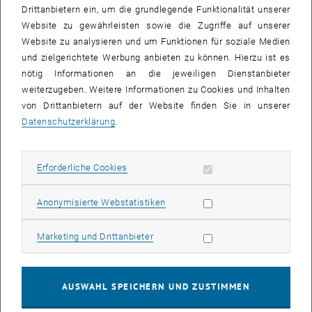
Drittanbietern ein, um die grundlegende Funktionalität unserer
Website zu gewährleisten sowie die Zugriffe auf unserer
Website zu analysieren und um Funktionen für soziale Medien
und zielgerichtete Werbung anbieten zu können. Hierzu ist es
nötig Informationen an die jeweiligen Dienstanbieter
weiterzugeben. Weitere Informationen zu Cookies und Inhalten
von Drittanbietern auf der Website finden Sie in unserer
© E220-01
Datenschutzerklärung
.
Studium Umweltingenieurwesen
Die fächerübergreifende Ausbildung im Bereich des
Erforderliche Cookies zulassen
Erforderliche Cookies
Subseiten von Institute 
Subseiten von Forschung
Subseiten von Studium a
Subseiten von Fortbildu
Subseiten von fem*cee 
Umweltingenieurwesens befähigt Absolvent_innen dazu,
Umweltagenden und Verantwortung für nachhaltige
Statistik Cookies zulassen
Anonymisierte Webstatistiken
Ressourcennutzung sowie Kreislaufschließung im privaten wie
öffentlichen Sektor zu übernehmen. Sie befassen sich mit der
Marketing Cookies zulassen
Marketing und Drittanbieter
Wasserwirtschaft, dem Ressourcenmanagement, der
Luftreinhaltung, dem Klimaschutz, der umweltbezogenen
Geoinformation und der Umwelttechnik.
AUSWAHL SPEICHERN UND ZUSTIMMEN