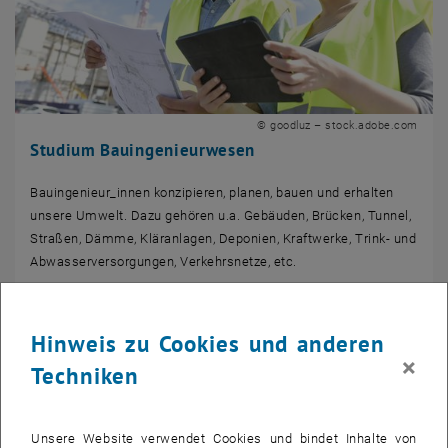
© goodluz – stock.adobe.com
Studium Bauingenieurwesen
Bauingenieur_innen konzipieren, planen, bauen und erhalten
unsere Umwelt. Dazu gehören u.a. Gebäuden, Brücken, Tunnel,
Straßen, Dämme, Kläranlagen, Deponien, Kraftwerke, Trink- und
Abwasserversorgungen, Verkehrsnetze, etc.
Hinweis zu Cookies und anderen
×
Techniken
Unsere Website verwendet Cookies und bindet Inhalte von