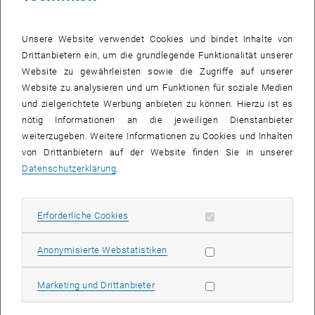
Unsere Website verwendet Cookies und bindet Inhalte von
Drittanbietern ein, um die grundlegende Funktionalität unserer
Website zu gewährleisten sowie die Zugriffe auf unserer
© goodluz – stock.adobe.com
Website zu analysieren und um Funktionen für soziale Medien
Studium Bauingenieurwesen
und zielgerichtete Werbung anbieten zu können. Hierzu ist es
nötig Informationen an die jeweiligen Dienstanbieter
Bauingenieur_innen konzipieren, planen, bauen und erhalten
weiterzugeben. Weitere Informationen zu Cookies und Inhalten
unsere Umwelt. Dazu gehören u.a. Gebäuden, Brücken, Tunnel,
von Drittanbietern auf der Website finden Sie in unserer
Straßen, Dämme, Kläranlagen, Deponien, Kraftwerke, Trink- und
Datenschutzerklärung
.
Abwasserversorgungen, Verkehrsnetze, etc.
Erforderliche Cookies zulassen
Erforderliche Cookies
Subseiten von Institute 
Subseiten von Forschung
Subseiten von Studium a
Subseiten von Fortbildu
Subseiten von fem*cee 
Statistik Cookies zulassen
Anonymisierte Webstatistiken
Marketing Cookies zulassen
Marketing und Drittanbieter