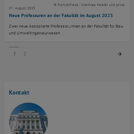
© Portraitfotos | Matthias Heisler und privat
01. August 2025
Neue Professuren an der Fakultät im August 2025
Zwei neue Assoziierte Professor_innen an der Fakultät für Bau-
und Umweltingenieurwesen
Seite 1 von 2
Seite 2 von 2
Nächs
1
2
Kontakt