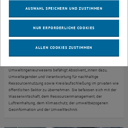
AUSWAHL SPEICHERN UND ZUSTIMMEN
NUR ERFORDERLICHE COOKIES
© E220-01
ALLEN COOKIES ZUSTIMMEN
Studium Umweltingenieurwesen
Die fächerübergreifende Ausbildung im Bereich des
Umweltingenieurwesens befähigt Absolvent_innen dazu,
Umweltagenden und Verantwortung für nachhaltige
Ressourcennutzung sowie Kreislaufschließung im privaten wie
öffentlichen Sektor zu übernehmen. Sie befassen sich mit der
Wasserwirtschaft, dem Ressourcenmanagement, der
Luftreinhaltung, dem Klimaschutz, der umweltbezogenen
Geoinformation und der Umwelttechnik.