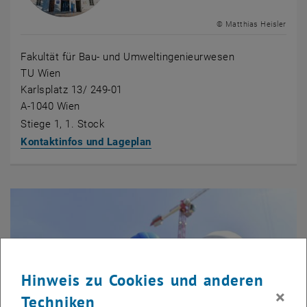
© Matthias Heisler
Fakultät für Bau- und Umweltingenieurwesen
TU Wien
Karlsplatz 13/ 249-01
A-1040 Wien
Stiege 1, 1. Stock
Kontaktinfos und Lageplan
Hinweis zu Cookies und anderen
×
Techniken