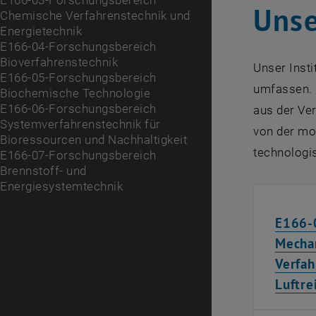
E166-03-Forschungsbereich
Unse
Chemische Verfahrenstechnik und
Energietechnik
E166-04-Forschungsbereich
Bioverfahrenstechnik
Unser Insti
E166-05-Forschungsbereich
umfassen. 
Biochemische Technologie
E166-06-Forschungsbereich
aus der Ver
Systemverfahrenstechnik für
von der mo
Bioressourcen und Nachhaltigkeit
technologis
E166-07-Forschungsbereich
Brennstoff- und
Energiesystemtechnik
E166-
Mecha
Verfah
Luftre