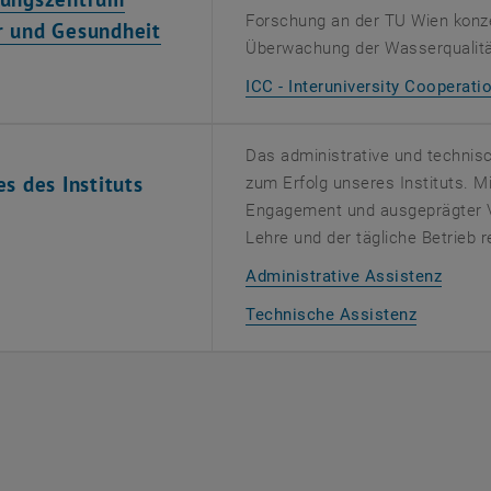
Forschung an der TU Wien konzen
, öffnet eine externe URL in eine
r und Gesundheit
Überwachung der Wasserqualitä
ICC - Interuniversity Cooperat
Das administrative und technisc
es des Instituts
zum Erfolg unseres Instituts. 
Engagement und ausgeprägter Ve
Lehre und der tägliche Betrieb 
, öffn
Administrative Assistenz
, öffnet 
Technische Assistenz