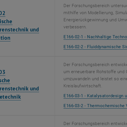
Der Forschungsbereich untersu
02
mithilfe von Modellierung, Simu
Energierückgewinnung und Umwel
ische
verbessern.
renstechnik und
tion
E166-02-1 - Nachhaltige Techn
E166-02-2 - Fluiddynamische S
Der Forschungsbereich entwicke
03
um erneuerbare Rohstoffe und C
umzuwandeln und leistet so ein
sche
Kreislaufwirtschaft.
renstechnik und
etechnik
E166-03-1 - Katalysatordesign 
E166-03-2 - Thermochemische 
Der Forschungsbereich entwickel