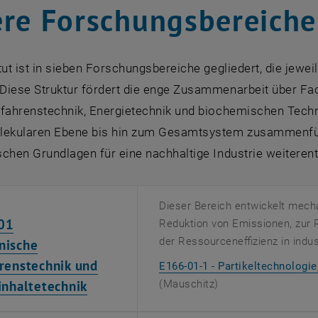
re Forschungsbereich
tut ist in sieben Forschungsbereiche gegliedert, die jewei
Diese Struktur fördert die enge Zusammenarbeit über F
fahrenstechnik, Energietechnik und biochemischen Techni
lekularen Ebene bis hin zum Gesamtsystem zusammenfüh
chen Grundlagen für eine nachhaltige Industrie weiteren
Dieser Bereich entwickelt mecha
01
Reduktion von Emissionen, zur 
der Ressourceneffizienz in indu
nische
renstechnik und
E166-01-1 - Partikeltechnologi
inhaltetechnik
(Mauschitz)