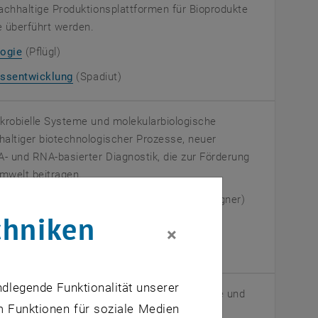
achhaltige Produktionsplattformen für Bioprodukte
e überführt werden.
logie
(Pflügl)
zessentwicklung
(Spadiut)
krobielle Systeme und molekularbiologische
altiger biotechnologischer Prozesse, neuer
- und RNA-basierter Diagnostik, die zur Förderung
Umwelt beitragen.
gie und Molekulare Biotechnologie
(Mach-Aigner)
chniken
×
Molekulare Diagnostik
(Farnleitner)
ndlegende Funktionalität unserer
rt Systemtechnik, molekulare Biotechnologie und
m Funktionen für soziale Medien
e effiziente Nutzung von Bioressourcen und