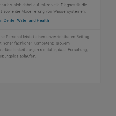
triert sich dabei auf mikrobielle Diagnostik, die
m neuen Fenster
t sowie die Modellierung von Wassersystemen.
, öffnet eine externe URL in einem n
ion Center Water and Health
he Personal leistet einen unverzichtbaren Beitrag
Mit hoher fachlicher Kompetenz, großem
rlässlichkeit sorgen sie dafür, dass Forschung,
reibungslos ablaufen.
et eine externe URL in einem neuen Fenster
eine externe URL in einem neuen Fenster