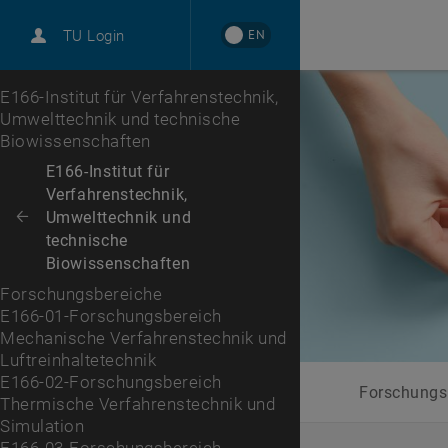
EN
TU Login
E166-01-Forschungsbereich Mechanische Verfahrenstechn
E166-02-Forschungsbereich Thermische Verfahrenstechn
E166-03-Forschungsbereich Chemische Verfahrenstechni
E166-04-Forschungsbereich Bioverfahrenstechnik
E166-05-Forschungsbereich Biochemische Technologie
E166-06-Forschungsbereich Systemverfahrenstechnik für
E166-07-Forschungsbereich Brennstoff- und Energiesys
Zur 1. Menü Ebene
E166-Institut für Verfahrenstechnik,
Umwelttechnik und technische
Biowissenschaften
Zurück zur letzten Ebene:
E166-Institut für
Verfahrenstechnik,
Umwelttechnik und
Zurück: Subseiten von E166-Institut für Verfahrenstechnik, Umwelttec
technische
Biowissenschaften
Forschungsbereiche
E166-01-Forschungsbereich
Mechanische Verfahrenstechnik und
Luftreinhaltetechnik
E166-02-Forschungsbereich
Forschungs
Thermische Verfahrenstechnik und
Simulation