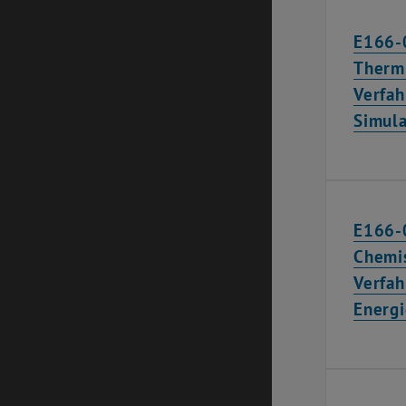
E166-
Therm
Verfah
Simula
E166-
Chemi
Verfah
Energi