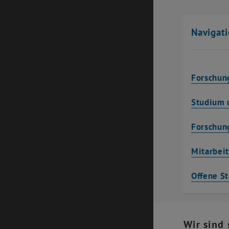
Navigat
Forschun
Studium 
Forschun
Mitarbei
Offene St
Wir sind