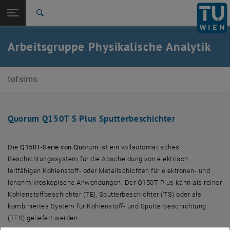
Seitennavigation öffnen
EN
TU Login
Suche
Zur 1. Menü Ebene
Arbeitsgruppe Hutter - ToFSIMS
Arbeitsgruppe Physikalische Analytik
Zurück zur letzten Ebene:
Geräteausstattung
Zurück: Subseiten von Geräteausstattung auflisten
Quorum Q150T S Plus Sputterbeschichter
tofsims
Quorum Q150T S Plus Sputterbeschichter
Die
Q150T-Serie von Quorum
ist ein vollautomatisches
Beschichtungssystem für die Abscheidung von elektrisch
leitfähigen Kohlenstoff- oder Metallschichten für elektronen- und
ionenmikroskopische Anwendungen. Der Q150T Plus kann als reiner
Kohlenstoffbeschichter (TE), Sputterbeschichter (TS) oder als
kombiniertes System für Kohlenstoff- und Sputterbeschichtung
(TES) geliefert werden.