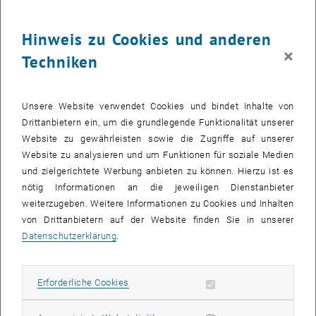
Hinweis zu Cookies und anderen
×
Techniken
Unsere Website verwendet Cookies und bindet Inhalte von
Drittanbietern ein, um die grundlegende Funktionalität unserer
Website zu gewährleisten sowie die Zugriffe auf unserer
Website zu analysieren und um Funktionen für soziale Medien
und zielgerichtete Werbung anbieten zu können. Hierzu ist es
nötig Informationen an die jeweiligen Dienstanbieter
weiterzugeben. Weitere Informationen zu Cookies und Inhalten
von Drittanbietern auf der Website finden Sie in unserer
Datenschutzerklärung
.
Bild v
© Florian Fahrnberger
Quorum Q150T S Plus Sputterbeschichter
Erforderliche Cookies zulassen
Erforderliche Cookies
Abbildung1: Der Magnetron-Sputterbeschichter Quorum Q150T S
Plus im Arbeitsbereich von unserem Labor.