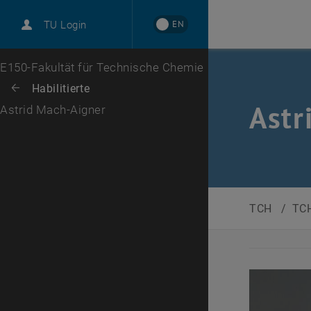
EN
TU Login
Zur 1. Menü Ebene
E150-Fakultät für Technische Chemie
Zurück zur letzten Ebene:
Habilitierte
Zurück: Subseiten von Habilitierte auflisten
Astr
Astrid Mach-Aigner
TCH
/
TCH