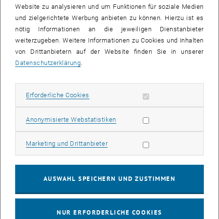
Website zu analysieren und um Funktionen für soziale Medien
und zielgerichtete Werbung anbieten zu können. Hierzu ist es
nötig Informationen an die jeweiligen Dienstanbieter
weiterzugeben. Weitere Informationen zu Cookies und Inhalten
von Drittanbietern auf der Website finden Sie in unserer
Area Leader
Datenschutzerklärung
.
Dr. Noelia Barrabés
ClusCat Lab
Institut für Materialchemie
Erforderliche Cookies zulassen
Erforderliche Cookies
Technische Universität Wien
Getreidemarkt 9/165
Statistik Cookies zulassen
Anonymisierte Webstatistiken
1060 Wien
Austria
Marketing Cookies zulassen
Marketing und Drittanbieter
+43 1 58801 165109
noelia.rabanal
@
tuwien.ac.at
, öffnet eine externe URL in einem neuen Fenster
Website
AUSWAHL SPEICHERN UND ZUSTIMMEN
, öffnet eine externe URL in einem neuen Fe
Google scholar
, öffnet eine externe URL in einem neuen Fenster
ORCID
NUR ERFORDERLICHE COOKIES